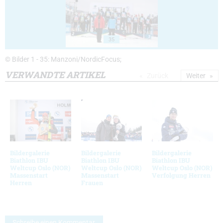
35
© Bilder 1 - 35: Manzoni/NordicFocus;
VERWANDTE ARTIKEL
Zurück
Weiter
Bildergalerie
Bildergalerie
Bildergalerie
Biathlon IBU
Biathlon IBU
Biathlon IBU
Weltcup Oslo (NOR)
Weltcup Oslo (NOR)
Weltcup Oslo (NOR)
Massenstart
Massenstart
Verfolgung Herren
Herren
Frauen
Schreibe einen Kommentar