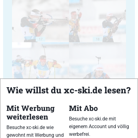
17
18
19
20
Wie willst du xc-ski.de lesen?
Mit Werbung
Mit Abo
weiterlesen
Besuche xc-ski.de mit
eigenem Account und völlig
Besuche xc-ski.de wie
21
22
werbefrei.
gewohnt mit Werbung und