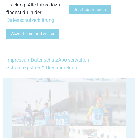
Tracking. Alle Infos dazu
Jetzt abonnieren
findest du in der
Datenschutzerklärung
!
Akzeptieren und weiter
23
24
Impressum
Datenschutz
Abo verwalten
Schon registriert? Hier anmelden
25
26
27
28