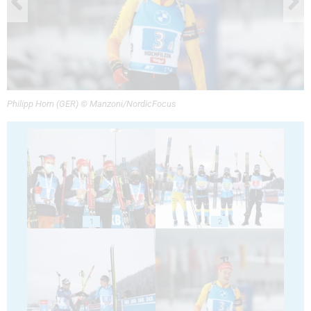
Philipp Horn (GER) © Manzoni/NordicFocus
1
2