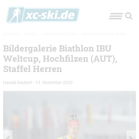
XC-SKI.DE
»
EVENTS
»
BIATHLON-WELTCUP
»
BIATHLON WELTCUP BILDER
Bildergalerie Biathlon IBU
Weltcup, Hochfilzen (AUT),
Staffel Herren
Harald Deubert
-
13. Dezember 2020