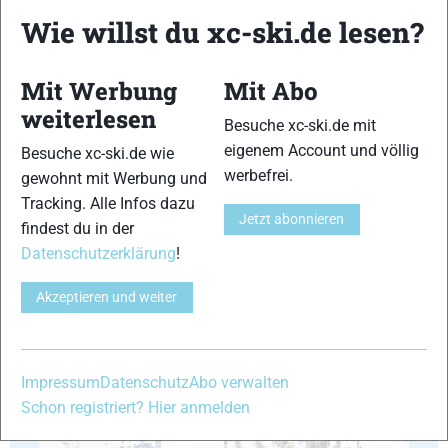
Wie willst du xc-ski.de lesen?
17
18
Mit Werbung
Mit Abo
weiterlesen
Besuche xc-ski.de mit
eigenem Account und völlig
Besuche xc-ski.de wie
werbefrei.
gewohnt mit Werbung und
19
20
Tracking. Alle Infos dazu
Jetzt abonnieren
findest du in der
Datenschutzerklärung
!
Akzeptieren und weiter
21
22
Impressum
Datenschutz
Abo verwalten
Schon registriert? Hier anmelden