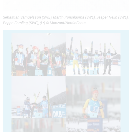
Sebastian Samuelsson (SWE), Martin Ponsiluoma (SWE), Jesper Nelin (SWE),
Peppe Femling (SWE), (l-r) © Manzoni/NordicFocus
1
2
3
4