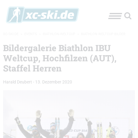
XC-SKI.DE
»
EVENTS
»
BIATHLON-WELTCUP
»
BIATHLON WELTCUP BILDER
Bildergalerie Biathlon IBU
Weltcup, Hochfilzen (AUT),
Staffel Herren
Harald Deubert
-
13. Dezember 2020