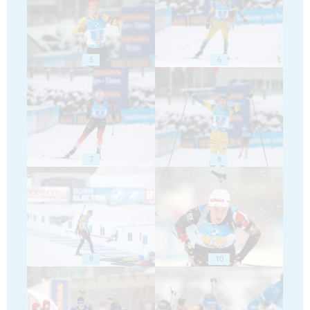
5
6
7
8
9
10