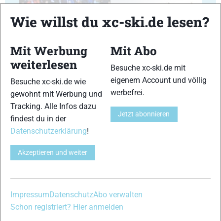
Wie willst du xc-ski.de lesen?
Mit Werbung
Mit Abo
29
30
weiterlesen
Besuche xc-ski.de mit
eigenem Account und völlig
Besuche xc-ski.de wie
werbefrei.
gewohnt mit Werbung und
Tracking. Alle Infos dazu
Jetzt abonnieren
findest du in der
31
32
Datenschutzerklärung
!
Akzeptieren und weiter
33
34
Impressum
Datenschutz
Abo verwalten
Schon registriert? Hier anmelden