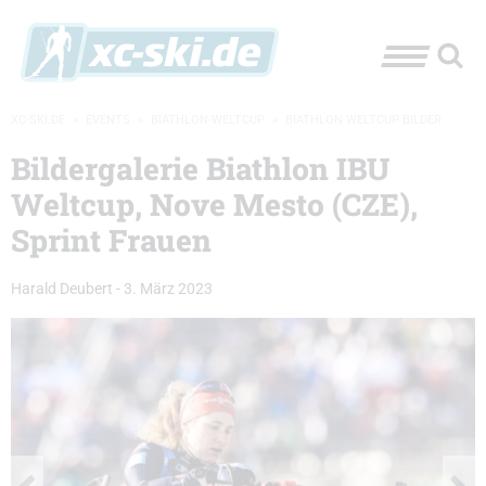
XC-SKI.DE
»
EVENTS
»
BIATHLON-WELTCUP
»
BIATHLON WELTCUP BILDER
Bildergalerie Biathlon IBU
Weltcup, Nove Mesto (CZE),
Sprint Frauen
Harald Deubert
-
3. März 2023