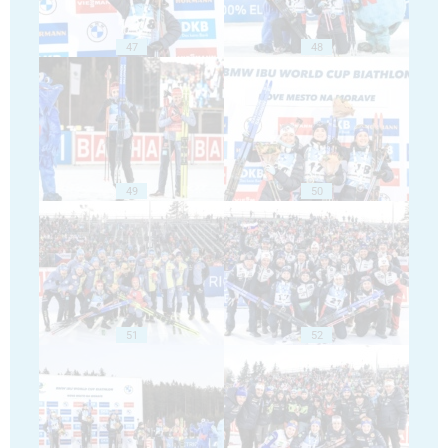
47
48
49
50
51
52