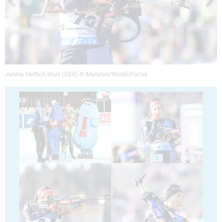
Janina Hettich-Walz (GER) © Manzoni/NordicFocus
1
2