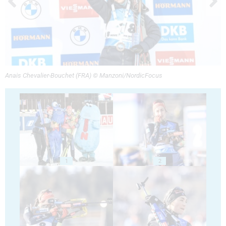
Anais Chevalier-Bouchet (FRA) © Manzoni/NordicFocus
1
2