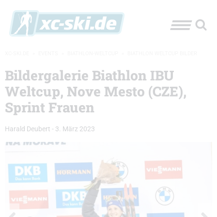
XC-SKI.DE
»
EVENTS
»
BIATHLON-WELTCUP
»
BIATHLON WELTCUP BILDER
Bildergalerie Biathlon IBU
Weltcup, Nove Mesto (CZE),
Sprint Frauen
Harald Deubert
-
3. März 2023