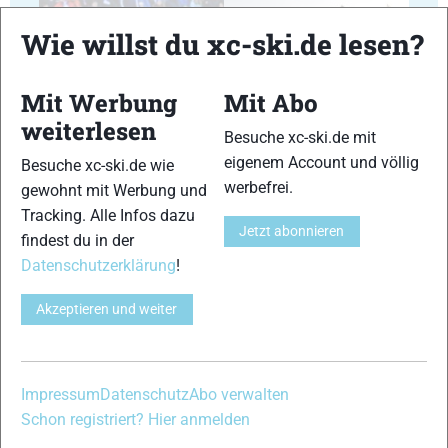
Wie willst du xc-ski.de lesen?
Mit Werbung
Mit Abo
29
30
weiterlesen
Besuche xc-ski.de mit
eigenem Account und völlig
Besuche xc-ski.de wie
werbefrei.
gewohnt mit Werbung und
Tracking. Alle Infos dazu
Jetzt abonnieren
findest du in der
31
32
Datenschutzerklärung
!
Akzeptieren und weiter
33
34
Impressum
Datenschutz
Abo verwalten
Schon registriert? Hier anmelden