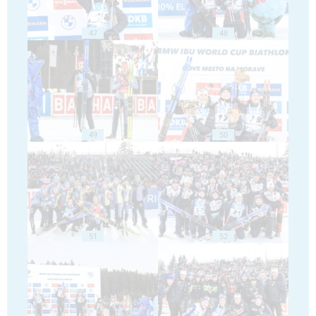
47
48
49
50
51
52