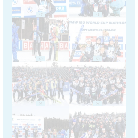
47
48
49
50
51
52