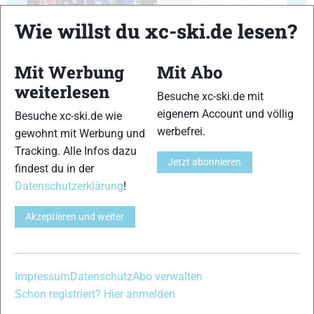
Wie willst du xc-ski.de lesen?
Mit Werbung
Mit Abo
29
30
weiterlesen
Besuche xc-ski.de mit
eigenem Account und völlig
Besuche xc-ski.de wie
werbefrei.
gewohnt mit Werbung und
Tracking. Alle Infos dazu
Jetzt abonnieren
findest du in der
31
32
Datenschutzerklärung
!
Akzeptieren und weiter
33
34
Impressum
Datenschutz
Abo verwalten
Schon registriert? Hier anmelden