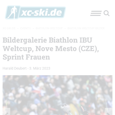
XC-SKI.DE
»
EVENTS
»
BIATHLON-WELTCUP
»
BIATHLON WELTCUP BILDER
Bildergalerie Biathlon IBU
Weltcup, Nove Mesto (CZE),
Sprint Frauen
Harald Deubert
-
3. März 2023