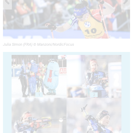
Julia Simon (FRA) © Manzoni/NordicFocus
1
2