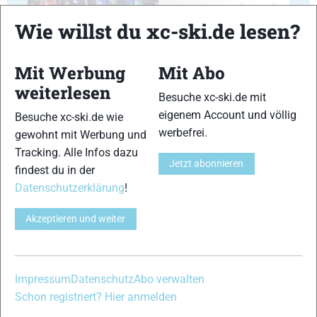
Wie willst du xc-ski.de lesen?
Mit Werbung
Mit Abo
29
30
weiterlesen
Besuche xc-ski.de mit
eigenem Account und völlig
Besuche xc-ski.de wie
werbefrei.
gewohnt mit Werbung und
Tracking. Alle Infos dazu
Jetzt abonnieren
findest du in der
31
32
Datenschutzerklärung
!
Akzeptieren und weiter
33
34
Impressum
Datenschutz
Abo verwalten
Schon registriert? Hier anmelden