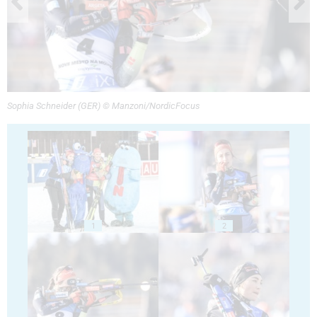
Sophia Schneider (GER) © Manzoni/NordicFocus
1
2