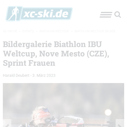
XC-SKI.DE
»
EVENTS
»
BIATHLON-WELTCUP
»
BIATHLON WELTCUP BILDER
Bildergalerie Biathlon IBU
Weltcup, Nove Mesto (CZE),
Sprint Frauen
Harald Deubert
-
3. März 2023