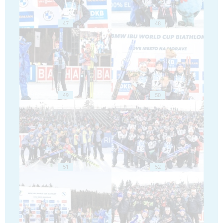
47
48
49
50
51
52