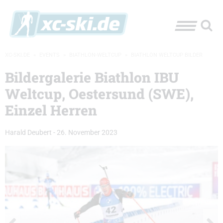
XC-SKI.DE
»
EVENTS
»
BIATHLON-WELTCUP
»
BIATHLON WELTCUP BILDER
Bildergalerie Biathlon IBU
Weltcup, Oestersund (SWE),
Einzel Herren
Harald Deubert
-
26. November 2023