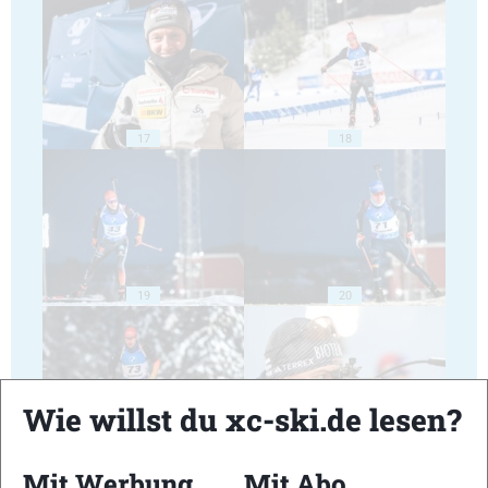
17
18
19
20
Wie willst du xc-ski.de lesen?
21
22
Mit Werbung
Mit Abo