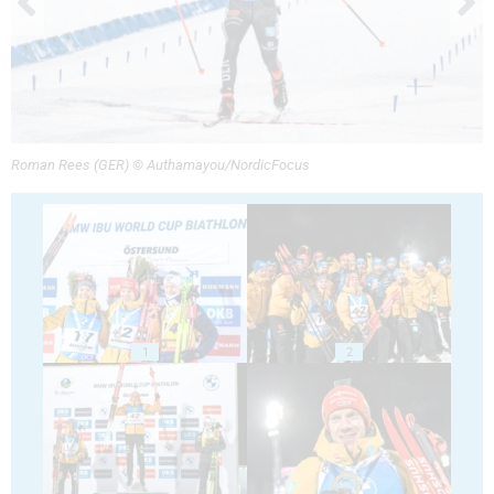
Roman Rees (GER) © Authamayou/NordicFocus
1
2