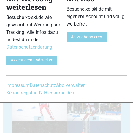
weiterlesen
Besuche xc-ski.de mit
eigenem Account und völlig
Besuche xc-ski.de wie
werbefrei.
gewohnt mit Werbung und
Tracking. Alle Infos dazu
23
24
Jetzt abonnieren
findest du in der
Datenschutzerklärung
!
Akzeptieren und weiter
25
26
Impressum
Datenschutz
Abo verwalten
Schon registriert? Hier anmelden
27
28