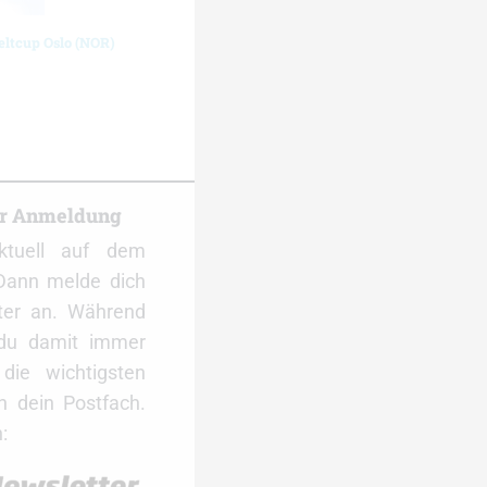
eltcup Oslo (NOR)
er Anmeldung
ktuell auf dem
Dann melde dich
ter an. Während
 du damit immer
ie wichtigsten
 dein Postfach.
: