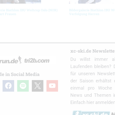
erie Biathlon IBU Weltcup Oslo (NOR)
Bildergalerie Biathlon IBU W
art Frauen
Verfolgung Herren
r
xc-ski.de Newslett
Du willst immer a
Laufenden bleiben? 
für unseren Newslet
de in Social Media
der Saison erhältst
gram
facebook
spotify
x
youtube
einmal pro Woche d
News und Themen in
Einfach hier anmelden