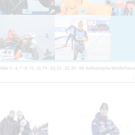
33
34
37
38
Bilder 2 - 4, 7 - 8, 10, 12, 19 - 20, 22 - 32, 35 - 38: Authamayou/NordicFocus
Z