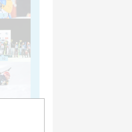
5
10
15