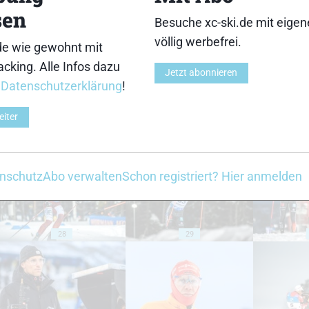
sen
Besuche xc-ski.de mit eige
18
19
völlig werbefrei.
de wie gewohnt mit
cking. Alle Infos dazu
Jetzt abonnieren
r
Datenschutzerklärung
!
eiter
23
24
nschutz
Abo verwalten
Schon registriert? Hier anmelden
28
29