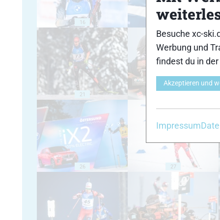
weiterle
16
17
Besuche xc-ski.
Werbung und Tra
findest du in de
Akzeptieren und w
21
22
Impressum
Date
26
27