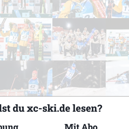
3
4
8
9
13
14
st du xc-ski.de lesen?
bung
Mit Abo