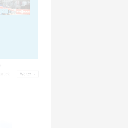
35
;
urück
Weiter