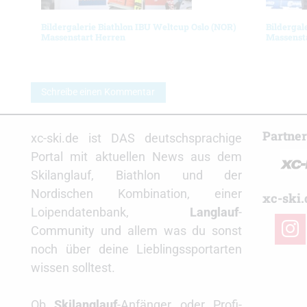
Bildergalerie Biathlon IBU Weltcup Oslo (NOR)
Bildergal
Massenstart Herren
Massenst
Schreibe einen Kommentar
Partne
xc-ski.de ist DAS deutschsprachige
Portal mit aktuellen News aus dem
Skilanglauf, Biathlon und der
Nordischen Kombination, einer
xc-ski.
Loipendatenbank,
Langlauf
-
insta
Community und allem was du sonst
noch über deine Lieblingssportarten
wissen solltest.
Ob
Skilanglauf
-Anfänger oder Profi-