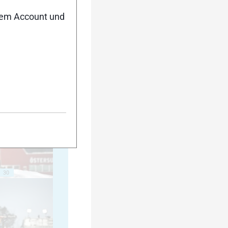
nem Account und
20
25
30