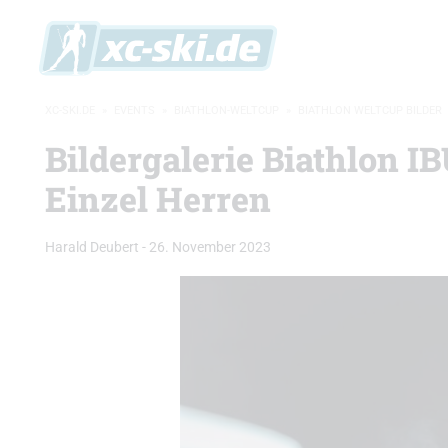
XC-SKI.DE
»
EVENTS
»
BIATHLON-WELTCUP
»
BIATHLON WELTCUP BILDER
Bildergalerie Biathlon I
Einzel Herren
Harald Deubert
-
26. November 2023