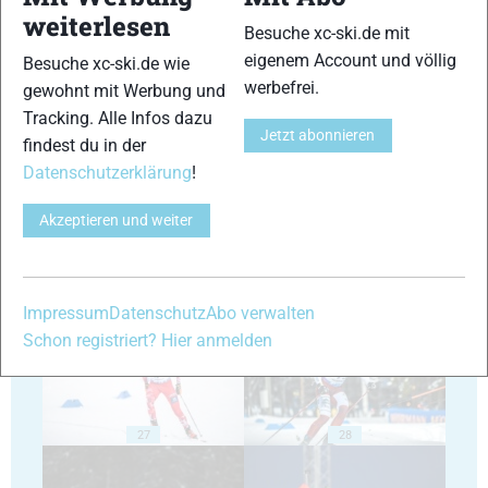
weiterlesen
Besuche xc-ski.de mit
eigenem Account und völlig
Besuche xc-ski.de wie
werbefrei.
gewohnt mit Werbung und
Tracking. Alle Infos dazu
23
24
Jetzt abonnieren
findest du in der
Datenschutzerklärung
!
Akzeptieren und weiter
25
26
Impressum
Datenschutz
Abo verwalten
Schon registriert? Hier anmelden
27
28