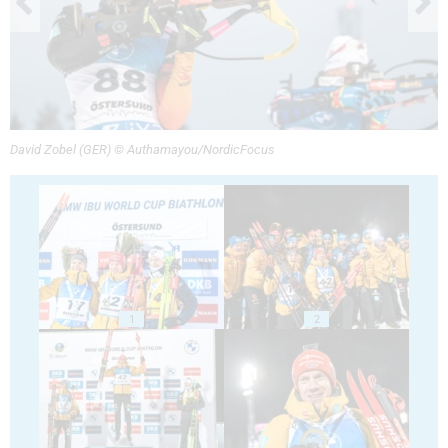
David Zobel (GER) © Authamayou/NordicFocus
1
2