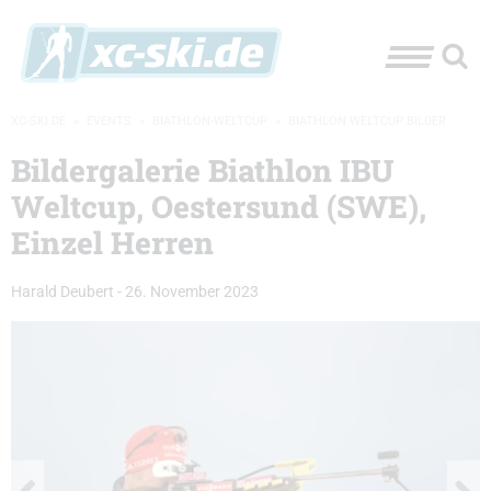
XC-SKI.DE
»
EVENTS
»
BIATHLON-WELTCUP
»
BIATHLON WELTCUP BILDER
Bildergalerie Biathlon IBU
Weltcup, Oestersund (SWE),
Einzel Herren
Harald Deubert
-
26. November 2023