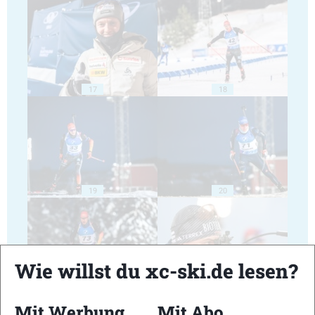
17
18
19
20
Wie willst du xc-ski.de lesen?
21
22
Mit Werbung
Mit Abo