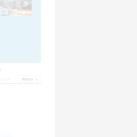
35
;
urück
Weiter