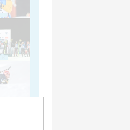
5
10
15