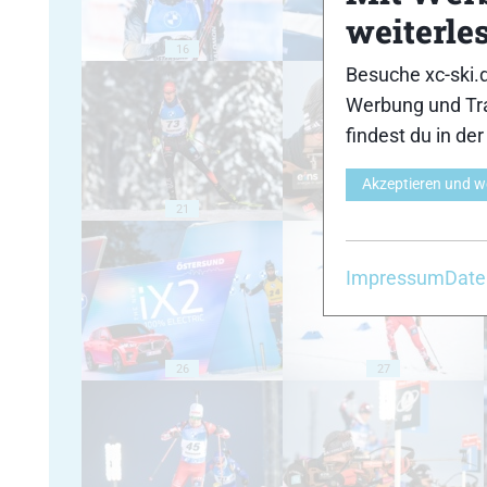
weiterle
16
17
Besuche xc-ski.
Werbung und Tra
findest du in de
Akzeptieren und w
21
22
Impressum
Date
26
27