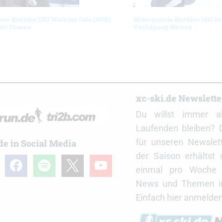
erie Biathlon IBU Weltcup Oslo (NOR)
Bildergalerie Biathlon IBU W
art Frauen
Verfolgung Herren
r
xc-ski.de Newslett
Du willst immer a
Laufenden bleiben? 
für unseren Newslet
de in Social Media
der Saison erhältst
gram
facebook
spotify
x
youtube
einmal pro Woche d
News und Themen in
Einfach hier anmelden