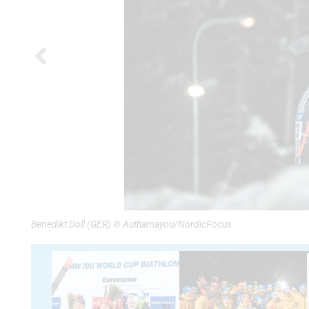
Benedikt Doll (GER) © Authamayou/NordicFocus