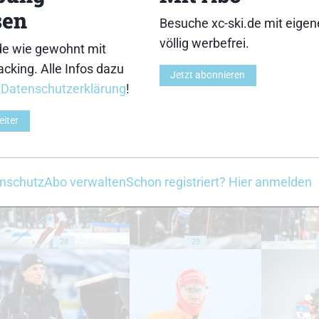
sen
Besuche xc-ski.de mit eige
18
19
völlig werbefrei.
de wie gewohnt mit
cking. Alle Infos dazu
Jetzt abonnieren
r
Datenschutzerklärung
!
eiter
23
24
nschutz
Abo verwalten
Schon registriert? Hier anmelden
28
29