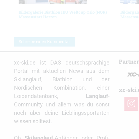
Bildergalerie Biathlon IBU Weltcup Oslo (NOR)
Bildergal
Massenstart Herren
Massenst
Schreibe einen Kommentar
Partne
xc-ski.de ist DAS deutschsprachige
Portal mit aktuellen News aus dem
Skilanglauf, Biathlon und der
Nordischen Kombination, einer
xc-ski.
Loipendatenbank,
Langlauf
-
insta
Community und allem was du sonst
noch über deine Lieblingssportarten
wissen solltest.
Ob
Skilanglauf
-Anfänger oder Profi-