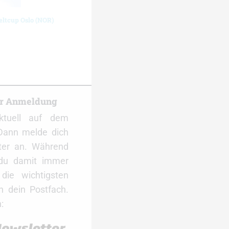
eltcup Oslo (NOR)
er Anmeldung
ktuell auf dem
Dann melde dich
ter an. Während
 du damit immer
ie wichtigsten
 dein Postfach.
: