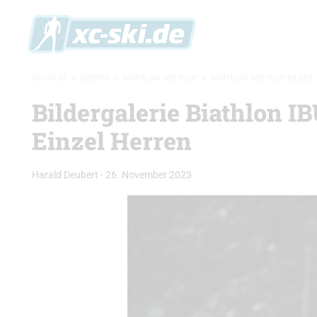
XC-SKI.DE
»
EVENTS
»
BIATHLON-WELTCUP
»
BIATHLON WELTCUP BILDER
Bildergalerie Biathlon I
Einzel Herren
Harald Deubert
-
26. November 2023