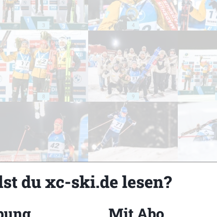
3
4
8
9
13
14
st du xc-ski.de lesen?
bung
Mit Abo