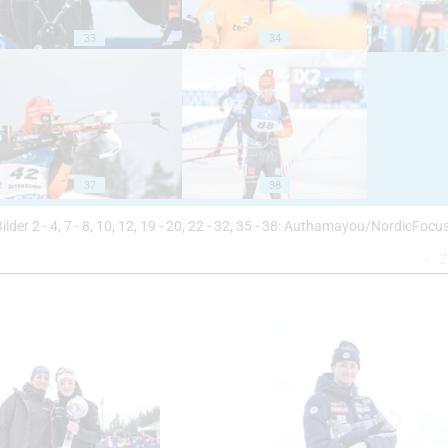
33
34
37
38
Bilder 2 - 4, 7 - 8, 10, 12, 19 - 20, 22 - 32, 35 - 38: Authamayou/NordicFocus
Z