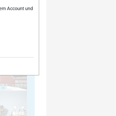
nem Account und
20
25
30