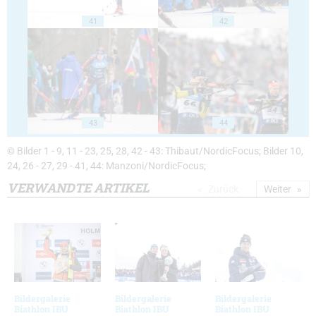
41
42
43
44
© Bilder 1 - 9, 11 - 23, 25, 28, 42 - 43: Thibaut/NordicFocus; Bilder 10,
24, 26 - 27, 29 - 41, 44: Manzoni/NordicFocus;
VERWANDTE ARTIKEL
Zurück
Weiter
Bildergalerie
Bildergalerie
Bildergalerie
Biathlon IBU
Biathlon IBU
Biathlon IBU