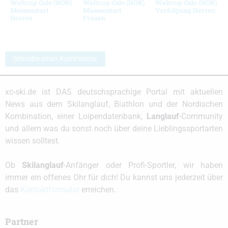
Weltcup Oslo (NOR)
Weltcup Oslo (NOR)
Weltcup Oslo (NOR)
Massenstart
Massenstart
Verfolgung Herren
Herren
Frauen
Schreibe einen Kommentar
xc-ski.de ist DAS deutschsprachige Portal mit aktuellen
News aus dem Skilanglauf, Biathlon und der Nordischen
Kombination, einer Loipendatenbank,
Langlauf
-Community
und allem was du sonst noch über deine Lieblingssportarten
wissen solltest.
Ob
Skilanglauf
-Anfänger oder Profi-Sportler, wir haben
immer ein offenes Ohr für dich! Du kannst uns jederzeit über
das
Kontaktformular
erreichen.
Partner