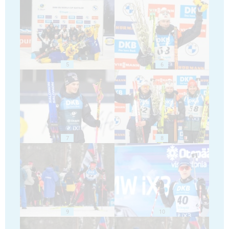
5
6
7
8
9
10