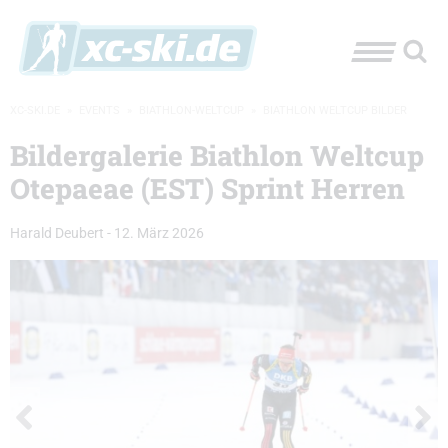
XC-SKI.DE
»
EVENTS
»
BIATHLON-WELTCUP
»
BIATHLON WELTCUP BILDER
Bildergalerie Biathlon Weltcup
Otepaeae (EST) Sprint Herren
Harald Deubert
-
12. März 2026