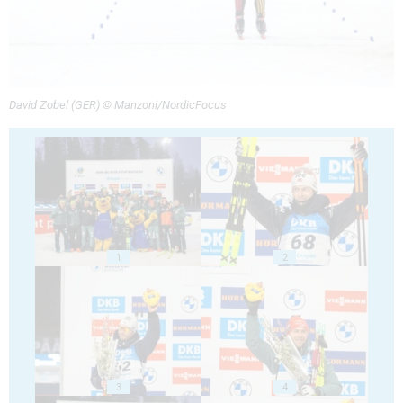
David Zobel (GER) © Manzoni/NordicFocus
1
2
3
4