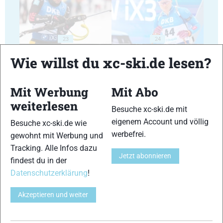
23
24
Wie willst du xc-ski.de lesen?
Mit Werbung
Mit Abo
weiterlesen
Besuche xc-ski.de mit
25
26
eigenem Account und völlig
Besuche xc-ski.de wie
werbefrei.
gewohnt mit Werbung und
Tracking. Alle Infos dazu
Jetzt abonnieren
findest du in der
Datenschutzerklärung
!
27
28
Akzeptieren und weiter