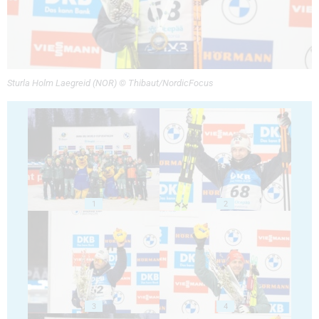
Sturla Holm Laegreid (NOR) © Thibaut/NordicFocus
1
2
3
4