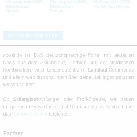
Weltcup Oslo (NOR)
Weltcup Oslo (NOR)
Weltcup Oslo (NOR)
Massenstart
Massenstart
Verfolgung Herren
Herren
Frauen
Schreibe einen Kommentar
xc-ski.de ist DAS deutschsprachige Portal mit aktuellen
News aus dem Skilanglauf, Biathlon und der Nordischen
Kombination, einer Loipendatenbank,
Langlauf
-Community
und allem was du sonst noch über deine Lieblingssportarten
wissen solltest.
Ob
Skilanglauf
-Anfänger oder Profi-Sportler, wir haben
immer ein offenes Ohr für dich! Du kannst uns jederzeit über
das
Kontaktformular
erreichen.
Partner