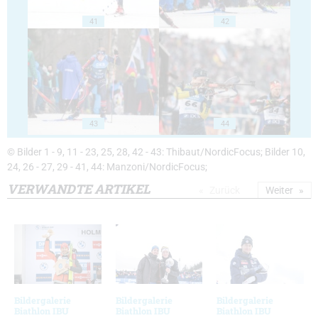
41
42
43
44
© Bilder 1 - 9, 11 - 23, 25, 28, 42 - 43: Thibaut/NordicFocus; Bilder 10,
24, 26 - 27, 29 - 41, 44: Manzoni/NordicFocus;
VERWANDTE ARTIKEL
Zurück
Weiter
Bildergalerie
Bildergalerie
Bildergalerie
Biathlon IBU
Biathlon IBU
Biathlon IBU