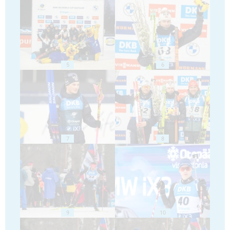
5
6
7
8
9
10