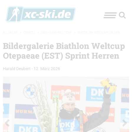
XC-SKI.DE
»
EVENTS
»
BIATHLON-WELTCUP
»
BIATHLON WELTCUP BILDER
Bildergalerie Biathlon Weltcup
Otepaeae (EST) Sprint Herren
Harald Deubert
-
12. März 2026