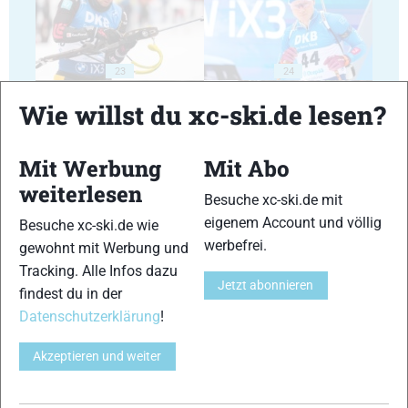
23
24
Wie willst du xc-ski.de lesen?
Mit Werbung
Mit Abo
weiterlesen
Besuche xc-ski.de mit
25
26
eigenem Account und völlig
Besuche xc-ski.de wie
werbefrei.
gewohnt mit Werbung und
Tracking. Alle Infos dazu
Jetzt abonnieren
findest du in der
Datenschutzerklärung
!
27
28
Akzeptieren und weiter