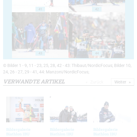
41
42
43
44
© Bilder 1 - 9, 11 - 23, 25, 28, 42 - 43: Thibaut/NordicFocus; Bilder 10,
24, 26 - 27, 29 - 41, 44: Manzoni/NordicFocus;
VERWANDTE ARTIKEL
Zurück
Weiter
Bildergalerie
Bildergalerie
Bildergalerie
Biathlon IBU
Biathlon IBU
Biathlon IBU