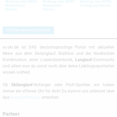
Weltcup Oslo (NOR)
Weltcup Oslo (NOR)
Weltcup Oslo (NOR)
Massenstart
Massenstart
Verfolgung Herren
Herren
Frauen
Schreibe einen Kommentar
xc-ski.de ist DAS deutschsprachige Portal mit aktuellen
News aus dem Skilanglauf, Biathlon und der Nordischen
Kombination, einer Loipendatenbank,
Langlauf
-Community
und allem was du sonst noch über deine Lieblingssportarten
wissen solltest.
Ob
Skilanglauf
-Anfänger oder Profi-Sportler, wir haben
immer ein offenes Ohr für dich! Du kannst uns jederzeit über
das
Kontaktformular
erreichen.
Partner