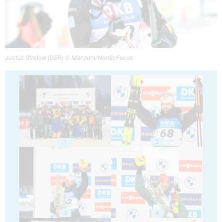
Justus Strelow (GER) © Manzoni/NordicFocus
1
2
3
4