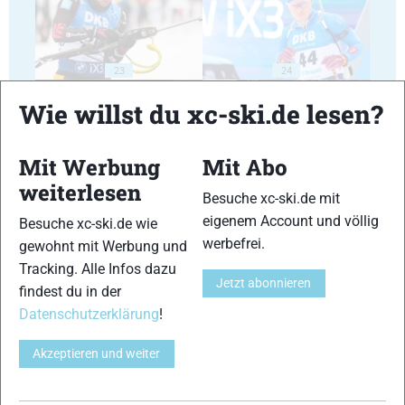
23
24
Wie willst du xc-ski.de lesen?
Mit Werbung
Mit Abo
weiterlesen
Besuche xc-ski.de mit
25
26
eigenem Account und völlig
Besuche xc-ski.de wie
werbefrei.
gewohnt mit Werbung und
Tracking. Alle Infos dazu
Jetzt abonnieren
findest du in der
Datenschutzerklärung
!
27
28
Akzeptieren und weiter