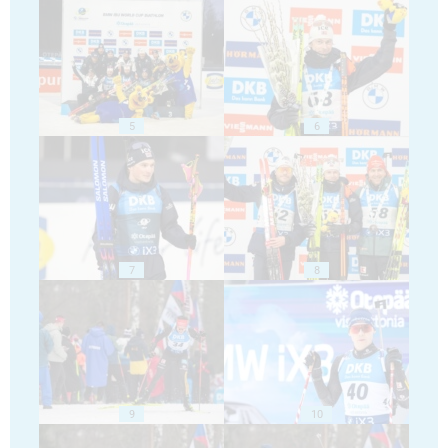
5
6
7
8
9
10