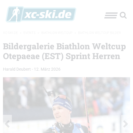
XC-SKI.DE
»
EVENTS
»
BIATHLON-WELTCUP
»
BIATHLON WELTCUP BILDER
Bildergalerie Biathlon Weltcup
Otepaeae (EST) Sprint Herren
Harald Deubert
-
12. März 2026