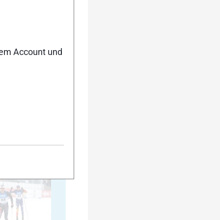
20
nem Account und
25
30