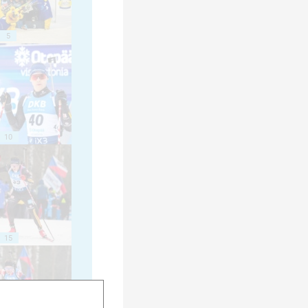
5
10
15