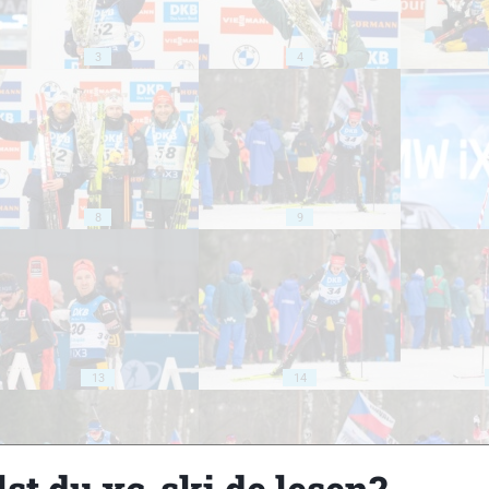
3
4
8
9
13
14
st du xc-ski.de lesen?