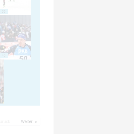
35
40
urück
Weiter