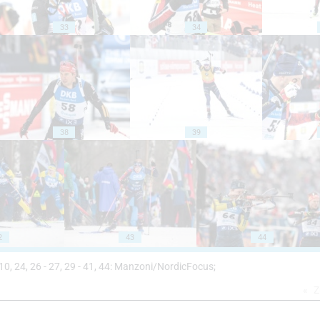
33
34
38
39
2
43
44
r 10, 24, 26 - 27, 29 - 41, 44: Manzoni/NordicFocus;
Z