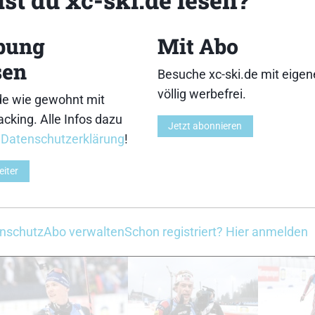
18
19
bung
Mit Abo
sen
Besuche xc-ski.de mit eige
völlig werbefrei.
de wie gewohnt mit
cking. Alle Infos dazu
Jetzt abonnieren
23
24
r
Datenschutzerklärung
!
eiter
nschutz
Abo verwalten
Schon registriert? Hier anmelden
28
29