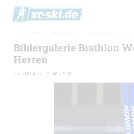
XC-SKI.DE
»
EVENTS
»
BIATHLON-WELTCUP
»
BIATHLON WELTCUP BILDER
Bildergalerie Biathlon W
Herren
Harald Deubert
-
12. März 2026