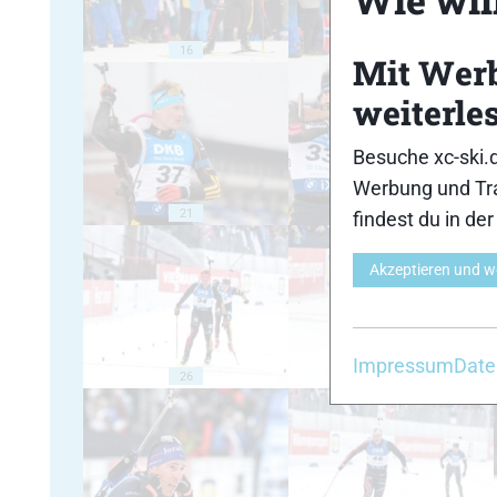
16
17
Mit Wer
weiterle
Besuche xc-ski.
Werbung und Tra
21
22
findest du in de
Akzeptieren und w
Impressum
Date
26
27