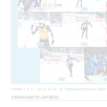
31
32
36
37
41
4
© Bilder 1 - 9, 11 - 23, 25, 28, 42 - 43: Thibaut/NordicFocus; Bilde
VERWANDTE ARTIKEL