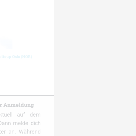
eltcup Oslo (NOR)
er Anmeldung
ktuell auf dem
Dann melde dich
ter an. Während