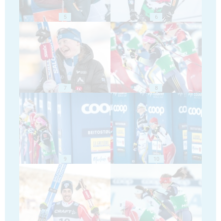
5
6
7
8
9
10