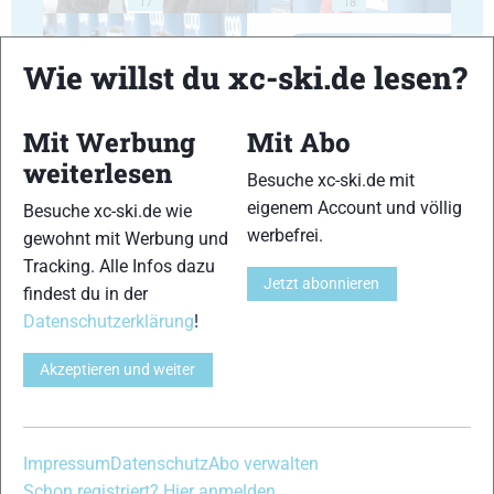
17
18
Wie willst du xc-ski.de lesen?
Mit Werbung
Mit Abo
19
20
weiterlesen
Besuche xc-ski.de mit
eigenem Account und völlig
Besuche xc-ski.de wie
werbefrei.
gewohnt mit Werbung und
Tracking. Alle Infos dazu
Jetzt abonnieren
findest du in der
Datenschutzerklärung
!
21
22
Akzeptieren und weiter
Impressum
Datenschutz
Abo verwalten
23
24
Schon registriert? Hier anmelden