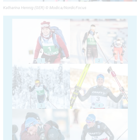
Katharina Hennig (GER) © Modica/NordicFocus
1
2
3
4