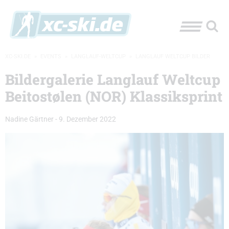
XC-SKI.DE
»
EVENTS
»
LANGLAUF-WELTCUP
»
LANGLAUF WELTCUP BILDER
Bildergalerie Langlauf Weltcup
Beitostølen (NOR) Klassiksprint
Nadine Gärtner
-
9. Dezember 2022