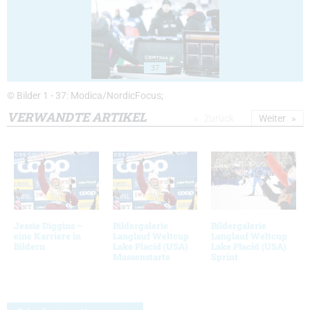
37
© Bilder 1 - 37: Modica/NordicFocus;
VERWANDTE ARTIKEL
Zurück
Weiter
Jessie Diggins –
Bildergalerie
Bildergalerie
eine Karriere in
Langlauf Weltcup
Langlauf Weltcup
Bildern
Lake Placid (USA)
Lake Placid (USA)
Massenstarts
Sprint