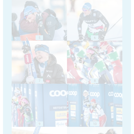
5
6
7
8
9
10