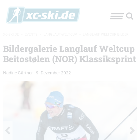
XC-SKI.DE
»
EVENTS
»
LANGLAUF-WELTCUP
»
LANGLAUF WELTCUP BILDER
Bildergalerie Langlauf Weltcup
Beitostølen (NOR) Klassiksprint
Nadine Gärtner
-
9. Dezember 2022