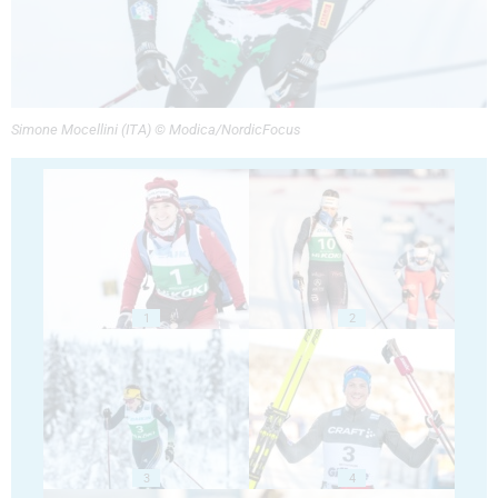
Simone Mocellini (ITA) © Modica/NordicFocus
1
2
3
4