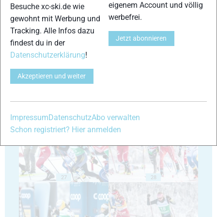
eigenem Account und völlig
Besuche xc-ski.de wie
werbefrei.
gewohnt mit Werbung und
Tracking. Alle Infos dazu
Jetzt abonnieren
23
24
findest du in der
Datenschutzerklärung
!
Akzeptieren und weiter
25
26
Impressum
Datenschutz
Abo verwalten
Schon registriert? Hier anmelden
27
28