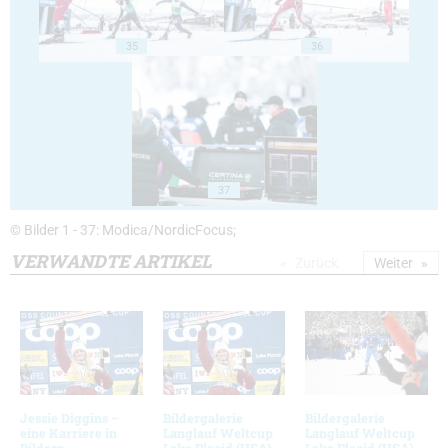
35
36
37
© Bilder 1 - 37: Modica/NordicFocus;
VERWANDTE ARTIKEL
Zurück
Weiter
Jessie Diggins –
Bildergalerie
Bildergalerie
eine Karriere in
Langlauf Weltcup
Langlauf Weltcup
Bildern
Lake Placid (USA)
Lake Placid (USA)