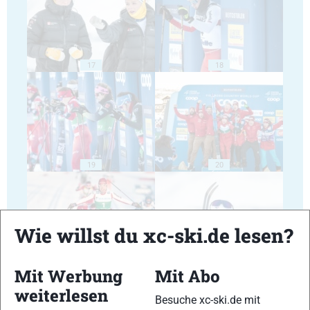
17
18
19
20
Wie willst du xc-ski.de lesen?
21
22
Mit Werbung
Mit Abo
weiterlesen
Besuche xc-ski.de mit