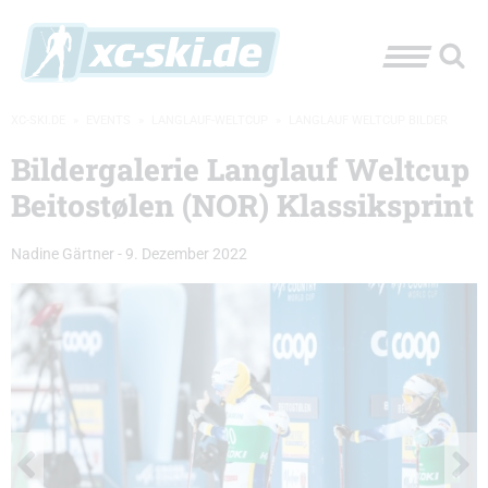
XC-SKI.DE
»
EVENTS
»
LANGLAUF-WELTCUP
»
LANGLAUF WELTCUP BILDER
Bildergalerie Langlauf Weltcup
Beitostølen (NOR) Klassiksprint
Nadine Gärtner
-
9. Dezember 2022