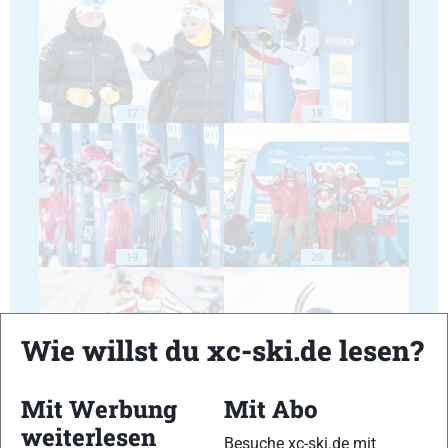
17
18
19
20
Wie willst du xc-ski.de lesen?
Mit Werbung
Mit Abo
21
22
weiterlesen
Besuche xc-ski.de mit