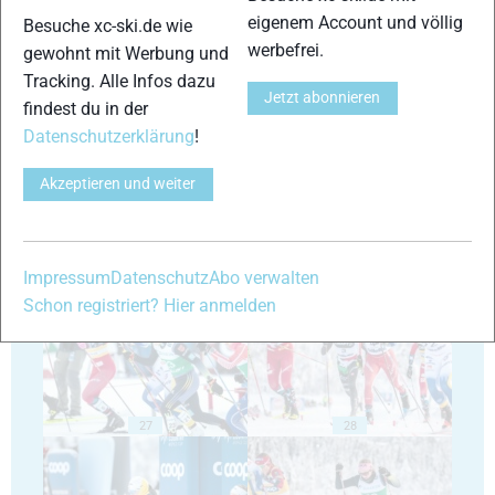
eigenem Account und völlig
Besuche xc-ski.de wie
werbefrei.
gewohnt mit Werbung und
Tracking. Alle Infos dazu
Jetzt abonnieren
findest du in der
23
24
Datenschutzerklärung
!
Akzeptieren und weiter
25
26
Impressum
Datenschutz
Abo verwalten
Schon registriert? Hier anmelden
27
28