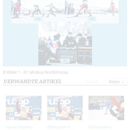
35
36
37
© Bilder 1 - 37: Modica/NordicFocus;
VERWANDTE ARTIKEL
Zurück
Weiter
Jessie Diggins –
Bildergalerie
Bildergalerie