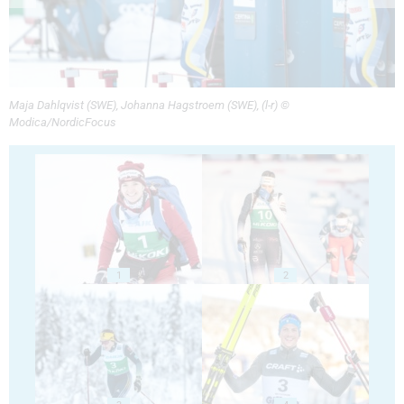
Maja Dahlqvist (SWE), Johanna Hagstroem (SWE), (l-r) ©
Modica/NordicFocus
1
2