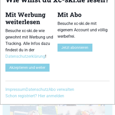
Mit Werbung
Mit Abo
weiterlesen
Besuche xc-ski.de mit
eigenem Account und völlig
31
32
Besuche xc-ski.de wie
werbefrei.
gewohnt mit Werbung und
Tracking. Alle Infos dazu
Jetzt abonnieren
findest du in der
Datenschutzerklärung
!
33
34
Akzeptieren und weiter
Impressum
Datenschutz
Abo verwalten
Schon registriert? Hier anmelden
35
36