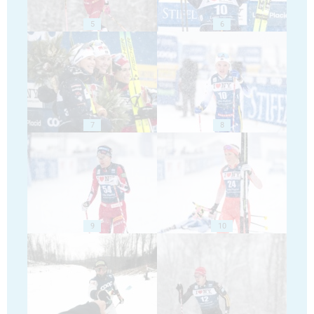
5
6
7
8
9
10