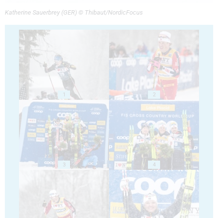
Katherine Sauerbrey (GER) © Thibaut/NordicFocus
1
2
3
4