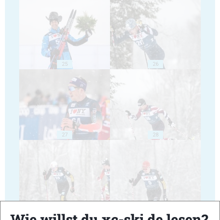
25
26
27
28
29
30
Wie willst du xc-ski.de lesen?