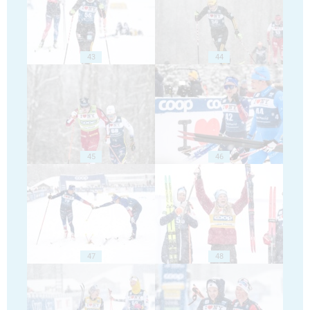
43
44
45
46
47
48