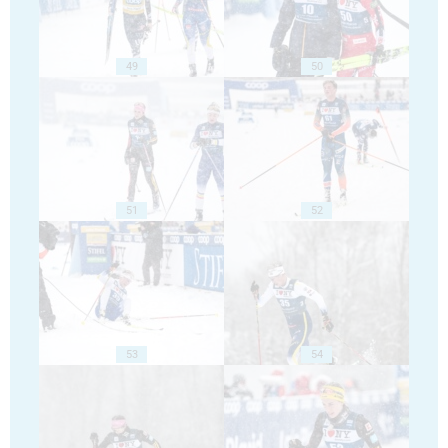
49
50
51
52
53
54