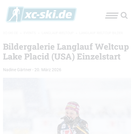
XC-SKI.DE
»
EVENTS
»
LANGLAUF-WELTCUP
»
LANGLAUF WELTCUP BILDER
Bildergalerie Langlauf Weltcup
Lake Placid (USA) Einzelstart
Nadine Gärtner
-
20. März 2026