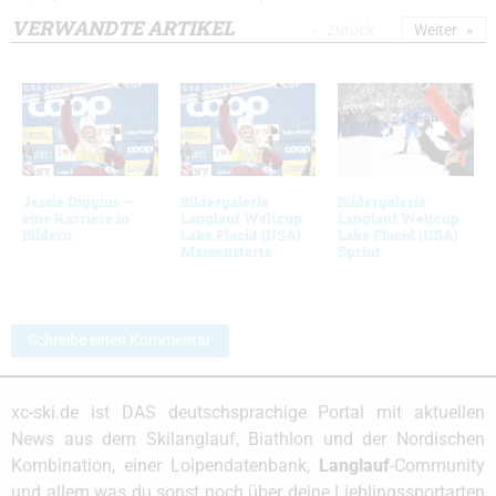
VERWANDTE ARTIKEL
Zurück
Weiter
Jessie Diggins –
Bildergalerie
Bildergalerie
eine Karriere in
Langlauf Weltcup
Langlauf Weltcup
Bildern
Lake Placid (USA)
Lake Placid (USA)
Massenstarts
Sprint
Schreibe einen Kommentar
xc-ski.de ist DAS deutschsprachige Portal mit aktuellen
News aus dem Skilanglauf, Biathlon und der Nordischen
Kombination, einer Loipendatenbank,
Langlauf
-Community
und allem was du sonst noch über deine Lieblingssportarten