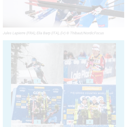
Jules Lapierre (FRA), Elia Barp (ITA), (l-r) © Thibaut/NordicFocus
1
2
3
4