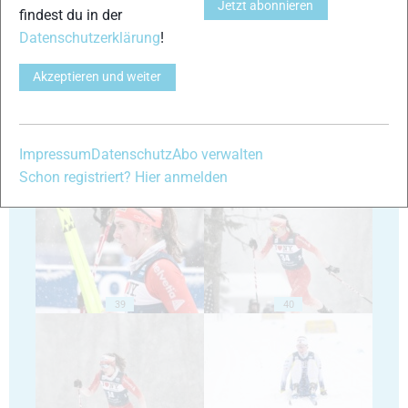
Jetzt abonnieren
findest du in der
Datenschutzerklärung
!
35
36
Akzeptieren und weiter
Impressum
Datenschutz
Abo verwalten
37
38
Schon registriert? Hier anmelden
39
40