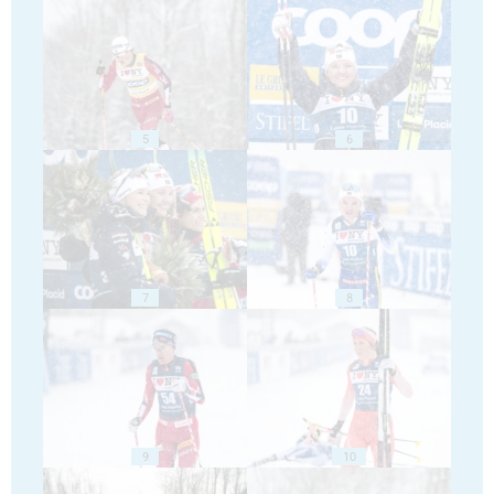
5
6
7
8
9
10