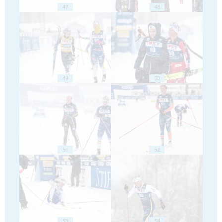
47
48
49
50
51
52
53
54