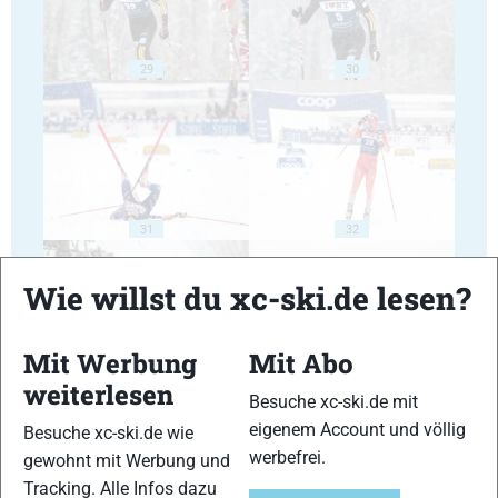
29
30
31
32
Wie willst du xc-ski.de lesen?
Mit Werbung
Mit Abo
weiterlesen
33
34
Besuche xc-ski.de mit
eigenem Account und völlig
Besuche xc-ski.de wie
werbefrei.
gewohnt mit Werbung und
Tracking. Alle Infos dazu