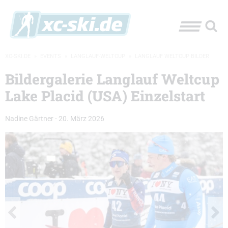
XC-SKI.DE
»
EVENTS
»
LANGLAUF-WELTCUP
»
LANGLAUF WELTCUP BILDER
Bildergalerie Langlauf Weltcup
Lake Placid (USA) Einzelstart
Nadine Gärtner
-
20. März 2026