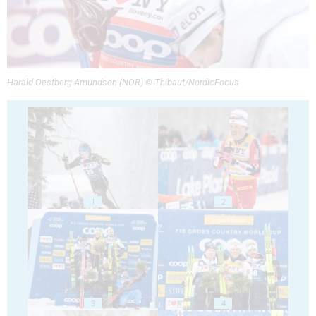
Harald Oestberg Amundsen (NOR) © Thibaut/NordicFocus
1
2
3
4