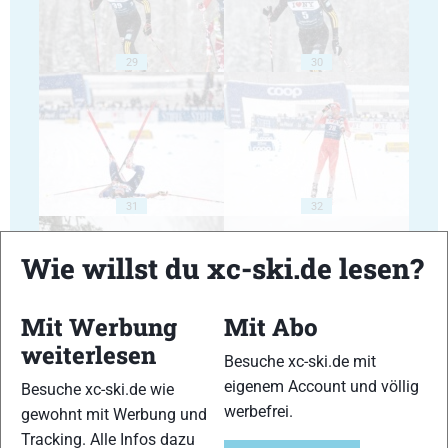
29
30
31
32
Wie willst du xc-ski.de lesen?
Mit Werbung
Mit Abo
weiterlesen
33
34
Besuche xc-ski.de mit
eigenem Account und völlig
Besuche xc-ski.de wie
werbefrei.
gewohnt mit Werbung und
Tracking. Alle Infos dazu