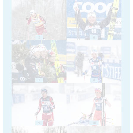
5
6
7
8
9
10