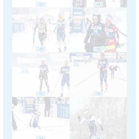
47
48
49
50
51
52
53
54