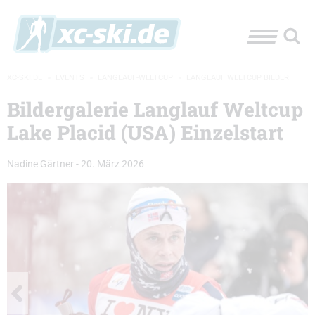
XC-SKI.DE
»
EVENTS
»
LANGLAUF-WELTCUP
»
LANGLAUF WELTCUP BILDER
Bildergalerie Langlauf Weltcup
Lake Placid (USA) Einzelstart
Nadine Gärtner
-
20. März 2026