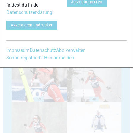
Jetzt abonnieren
findest du in der
Datenschutzerklärung
!
35
36
Akzeptieren und weiter
Impressum
Datenschutz
Abo verwalten
37
38
Schon registriert? Hier anmelden
39
40