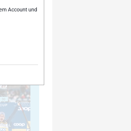
nem Account und
20
25
30