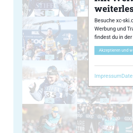
weiterle
16
17
Besuche xc-ski.
Werbung und Tra
findest du in de
Akzeptieren und w
21
22
Impressum
Date
26
27