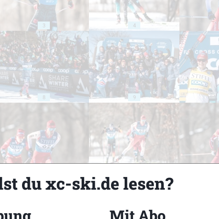
3
4
8
9
13
14
st du xc-ski.de lesen?
bung
Mit Abo