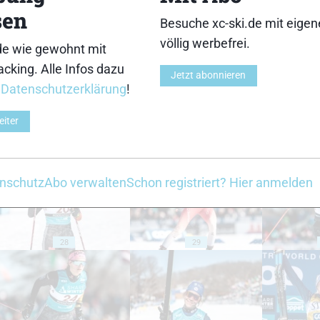
sen
Besuche xc-ski.de mit eige
18
19
völlig werbefrei.
de wie gewohnt mit
cking. Alle Infos dazu
Jetzt abonnieren
r
Datenschutzerklärung
!
eiter
23
24
nschutz
Abo verwalten
Schon registriert? Hier anmelden
28
29