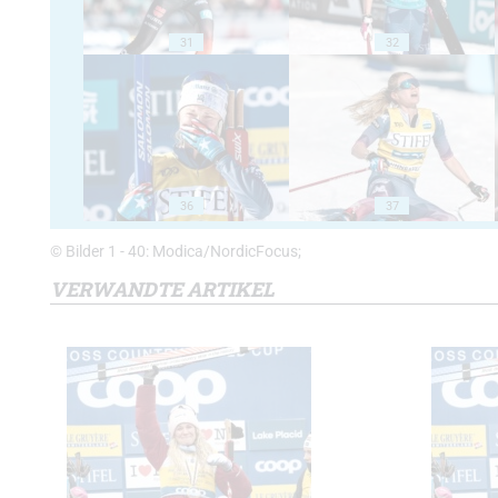
31
32
36
37
© Bilder 1 - 40: Modica/NordicFocus;
VERWANDTE ARTIKEL