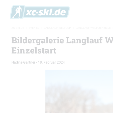
XC-SKI.DE
»
EVENTS
»
LANGLAUF-WELTCUP
»
LANGLAUF WELTCUP BILDER
Bildergalerie Langlauf 
Einzelstart
Nadine Gärtner
-
18. Februar 2024