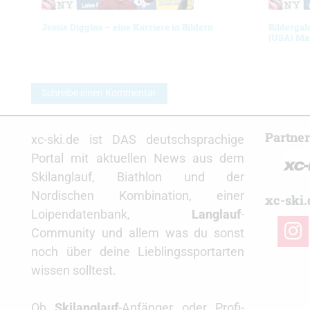
Jessie Diggins – eine Karriere in Bildern
Bildergal
(USA) Ma
Schreibe einen Kommentar
Partne
xc-ski.de ist DAS deutschsprachige
Portal mit aktuellen News aus dem
Skilanglauf, Biathlon und der
Nordischen Kombination, einer
xc-ski.
Loipendatenbank,
Langlauf
-
insta
Community und allem was du sonst
noch über deine Lieblingssportarten
wissen solltest.
Ob
Skilanglauf
-Anfänger oder Profi-