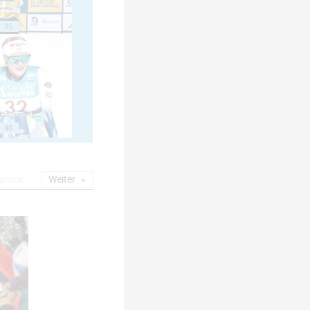
35
40
urück
Weiter