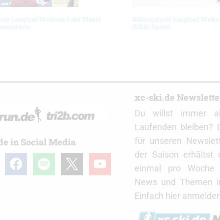
erie Langlauf Weltcup Lake Placid
Bildergalerie Langlauf Weltc
ssenstarts
(USA) Sprint
r
xc-ski.de Newslett
Du willst immer a
Laufenden bleiben? 
für unseren Newslet
de in Social Media
der Saison erhältst
gram
facebook
spotify
x
youtube
einmal pro Woche d
News und Themen in
Einfach hier anmelden