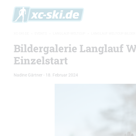
XC-SKI.DE
»
EVENTS
»
LANGLAUF-WELTCUP
»
LANGLAUF WELTCUP BILDER
Bildergalerie Langlauf 
Einzelstart
Nadine Gärtner
-
18. Februar 2024