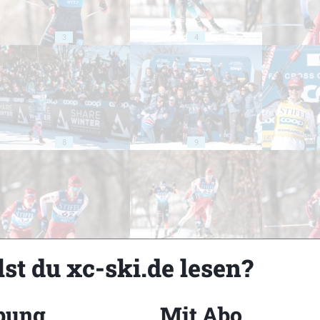
3
4
8
9
13
14
st du xc-ski.de lesen?
bung
Mit Abo