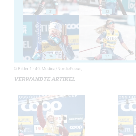
31
32
36
37
© Bilder 1 - 40: Modica/NordicFocus;
VERWANDTE ARTIKEL