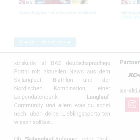
Jessie Diggins – eine Karriere in Bildern
Bildergal
(USA) Ma
Schreibe einen Kommentar
Partne
xc-ski.de ist DAS deutschsprachige
Portal mit aktuellen News aus dem
Skilanglauf, Biathlon und der
Nordischen Kombination, einer
xc-ski.
Loipendatenbank,
Langlauf
-
insta
Community und allem was du sonst
noch über deine Lieblingssportarten
wissen solltest.
Ob
Skilanglauf
-Anfänger oder Profi-