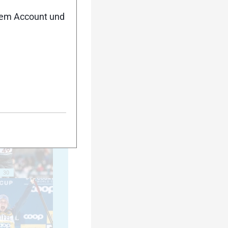
nem Account und
20
25
30