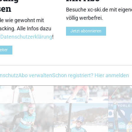
sen
Besuche xc-ski.de mit eige
18
19
völlig werbefrei.
de wie gewohnt mit
cking. Alle Infos dazu
Jetzt abonnieren
r
Datenschutzerklärung
!
eiter
23
24
nschutz
Abo verwalten
Schon registriert? Hier anmelden
28
29