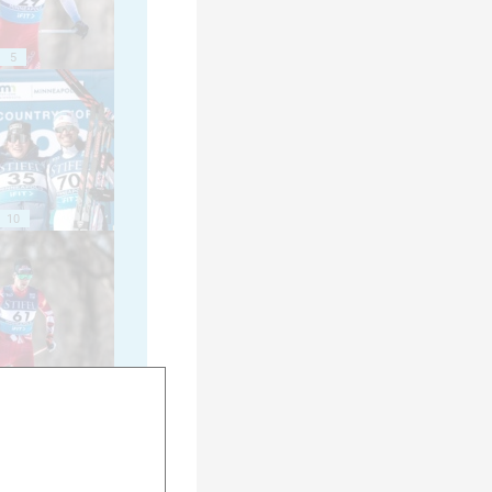
5
10
15