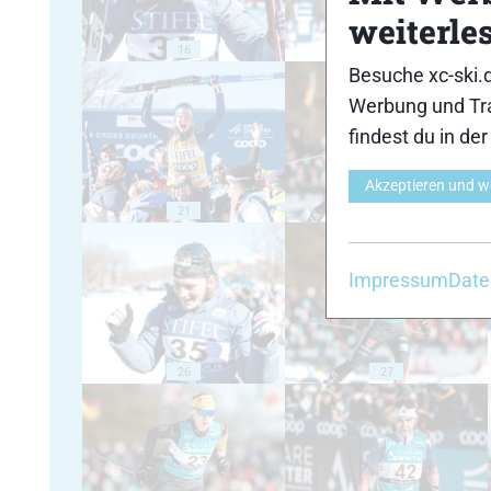
weiterle
16
17
Besuche xc-ski.
Werbung und Tra
findest du in de
Akzeptieren und w
21
22
Impressum
Date
26
27