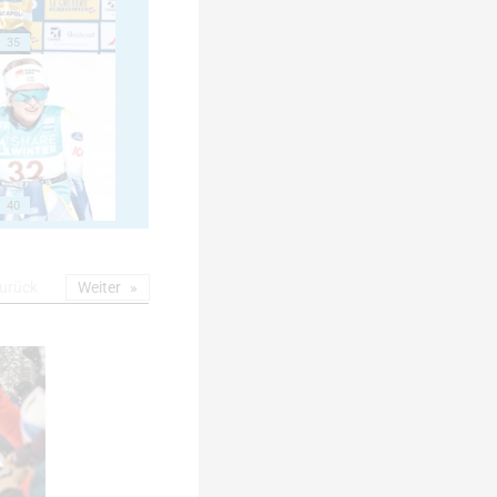
35
40
urück
Weiter