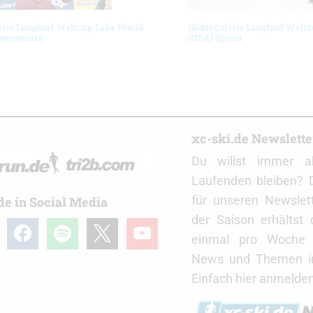
erie Langlauf Weltcup Lake Placid
Bildergalerie Langlauf Weltc
ssenstarts
(USA) Sprint
r
xc-ski.de Newslett
Du willst immer a
Laufenden bleiben? 
für unseren Newslet
de in Social Media
der Saison erhältst
gram
facebook
spotify
x
youtube
einmal pro Woche d
News und Themen in
Einfach hier anmelden