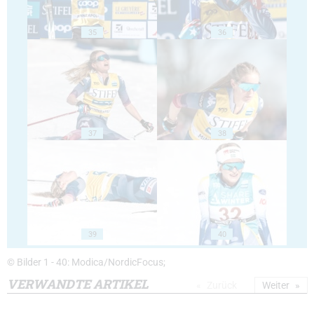
35
36
37
38
39
40
© Bilder 1 - 40: Modica/NordicFocus;
VERWANDTE ARTIKEL
Zurück
Weiter