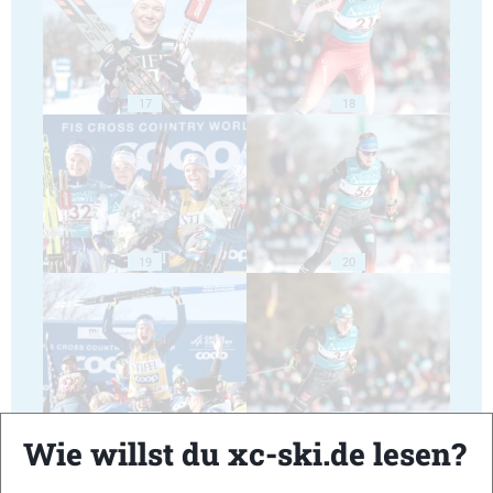
17
18
19
20
21
22
Wie willst du xc-ski.de lesen?