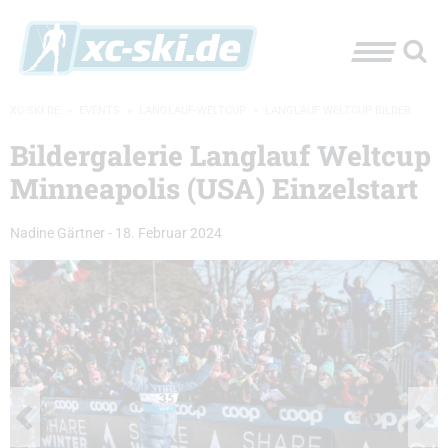
XC-SKI.DE
»
EVENTS
»
LANGLAUF-WELTCUP
»
LANGLAUF WELTCUP BILDER
Bildergalerie Langlauf Weltcup
Minneapolis (USA) Einzelstart
Nadine Gärtner
-
18. Februar 2024