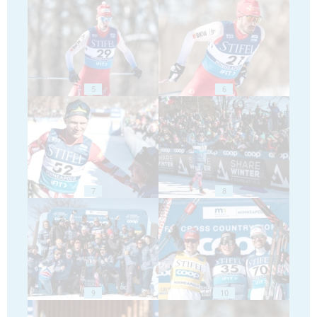
5
6
7
8
9
10