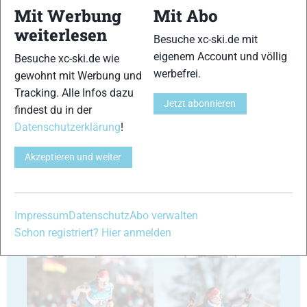
Mit Werbung
Mit Abo
weiterlesen
Besuche xc-ski.de mit
23
24
eigenem Account und völlig
Besuche xc-ski.de wie
werbefrei.
gewohnt mit Werbung und
Tracking. Alle Infos dazu
Jetzt abonnieren
findest du in der
Datenschutzerklärung
!
25
26
Akzeptieren und weiter
Impressum
Datenschutz
Abo verwalten
Schon registriert? Hier anmelden
27
28