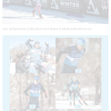
Gus Schumacher (USA) lässt sich feiern © Modica/NordicFocus
1
2
3
4