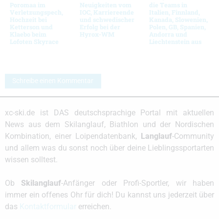
Poromaa im
Neuigkeiten vom
die Teams in
Verletzungspech,
IOC, Karriereende
Italien, Finnland,
Hochzeit bei
und schwedischer
Kanada, Slowenien,
Ketterson und
Erfolg bei der
Polen, GB, Spanien,
Klaebo beim
Hyrox-WM
Andorra und
Lofoten Skyrace
Liechtenstein aus
Schreibe einen Kommentar
xc-ski.de ist DAS deutschsprachige Portal mit aktuellen
News aus dem Skilanglauf, Biathlon und der Nordischen
Kombination, einer Loipendatenbank,
Langlauf
-Community
und allem was du sonst noch über deine Lieblingssportarten
wissen solltest.
Ob
Skilanglauf
-Anfänger oder Profi-Sportler, wir haben
immer ein offenes Ohr für dich! Du kannst uns jederzeit über
das
Kontaktformular
erreichen.