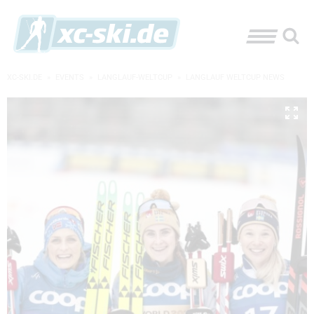
XC-SKI.DE
»
EVENTS
»
LANGLAUF-WELTCUP
»
LANGLAUF WELTCUP NEWS