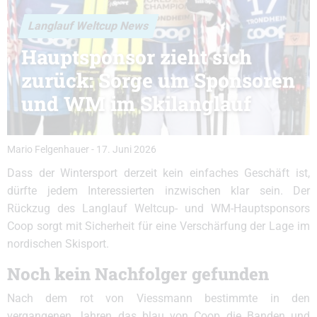
Langlauf Weltcup News
Hauptsponsor zieht sich
zurück: Sorge um Sponsoren
und WM im Skilanglauf
Mario Felgenhauer
-
17. Juni 2026
Dass der Wintersport derzeit kein einfaches Geschäft ist,
dürfte jedem Interessierten inzwischen klar sein. Der
Rückzug des Langlauf Weltcup- und WM-Hauptsponsors
Coop sorgt mit Sicherheit für eine Verschärfung der Lage im
nordischen Skisport.
Noch kein Nachfolger gefunden
Nach dem rot von Viessmann bestimmte in den
vergangenen Jahren das blau von Coop die Banden und