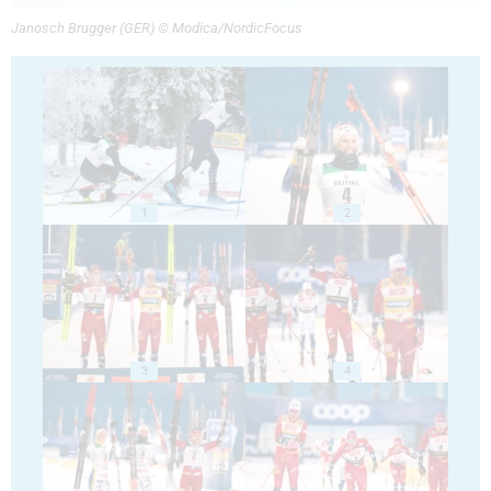
Janosch Brugger (GER) © Modica/NordicFocus
1
2
3
4