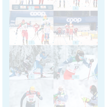
5
6
7
8
9
10