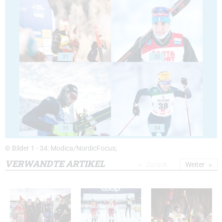
31
32
33
34
© Bilder 1 - 34: Modica/NordicFocus;
VERWANDTE ARTIKEL
Zurück
Weiter