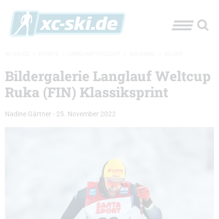
XC-SKI.DE
»
EVENTS
»
LANGLAUF-WELTCUP
»
KUUSAMO
»
BILDER
Bildergalerie Langlauf Weltcup
Ruka (FIN) Klassiksprint
Nadine Gärtner
-
25. November 2022