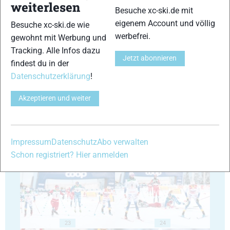
17
18
weiterlesen
Besuche xc-ski.de mit
eigenem Account und völlig
Besuche xc-ski.de wie
werbefrei.
gewohnt mit Werbung und
Tracking. Alle Infos dazu
Jetzt abonnieren
findest du in der
Datenschutzerklärung
!
19
20
Akzeptieren und weiter
Impressum
Datenschutz
Abo verwalten
21
22
Schon registriert? Hier anmelden
23
24