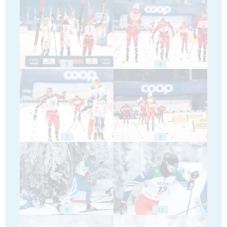
5
6
7
8
9
10