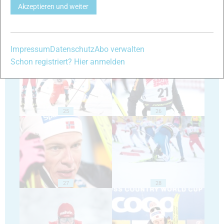
Akzeptieren und weiter
23
24
Impressum
Datenschutz
Abo verwalten
Schon registriert? Hier anmelden
25
26
27
28