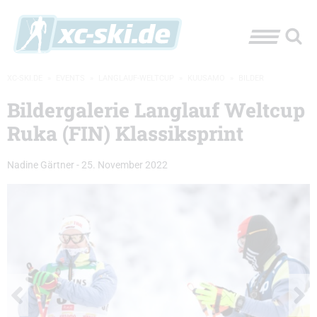
XC-SKI.DE
»
EVENTS
»
LANGLAUF-WELTCUP
»
KUUSAMO
»
BILDER
Bildergalerie Langlauf Weltcup
Ruka (FIN) Klassiksprint
Nadine Gärtner
-
25. November 2022