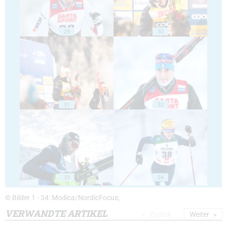
29
30
31
32
33
34
© Bilder 1 - 34: Modica/NordicFocus;
VERWANDTE ARTIKEL
Zurück
Weiter