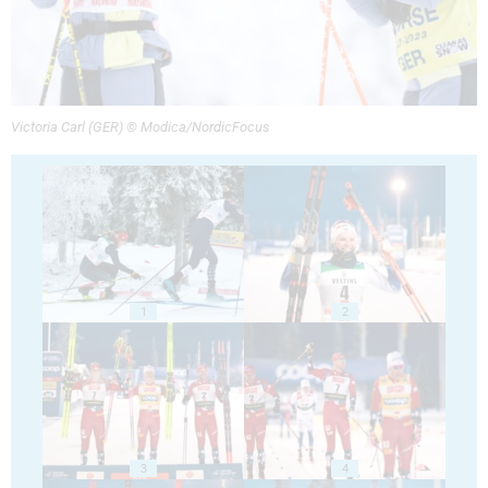
Victoria Carl (GER) © Modica/NordicFocus
1
2
3
4