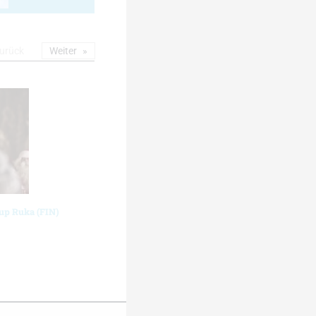
urück
Weiter
cup Ruka (FIN)