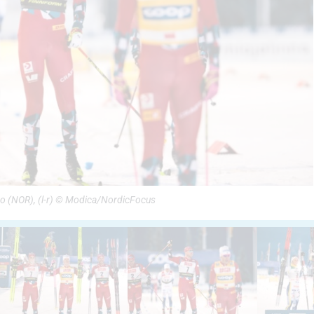
o (NOR), (l-r) © Modica/NordicFocus