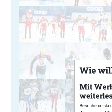
1
2
6
7
Wie will
11
12
Mit Wer
weiterle
Besuche xc-ski.