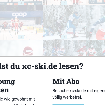
3
4
8
9
st du xc-ski.de lesen?
13
14
bung
Mit Abo
sen
Besuche xc-ski.de mit eige
völlig werbefrei.
de wie gewohnt mit