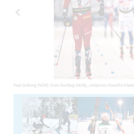
Paal Golberg (NOR), Even Northug (NOR), Johannes Hoesflot Klaeb