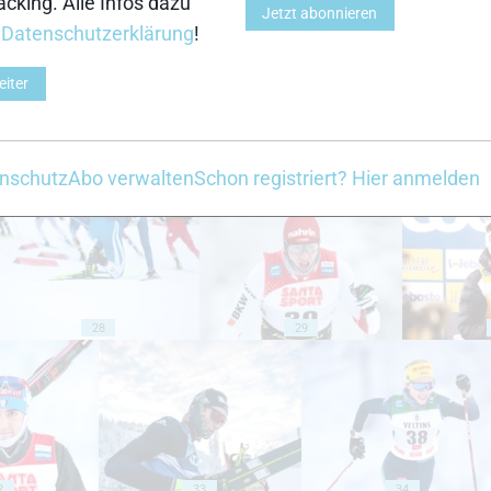
cking. Alle Infos dazu
18
19
Jetzt abonnieren
r
Datenschutzerklärung
!
eiter
23
24
nschutz
Abo verwalten
Schon registriert? Hier anmelden
28
29
2
33
34