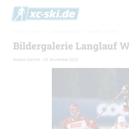
XC-SKI.DE
»
EVENTS
»
LANGLAUF-WELTCUP
»
KUUSAMO
»
BILDER
Bildergalerie Langlauf W
Nadine Gärtner
-
25. November 2022