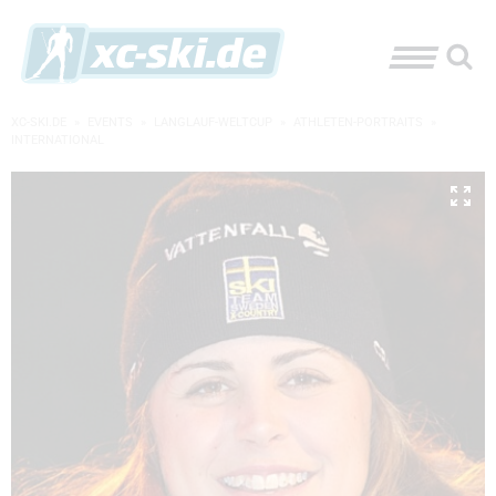
XC-SKI.DE
»
EVENTS
»
LANGLAUF-WELTCUP
»
ATHLETEN-PORTRAITS
»
INTERNATIONAL