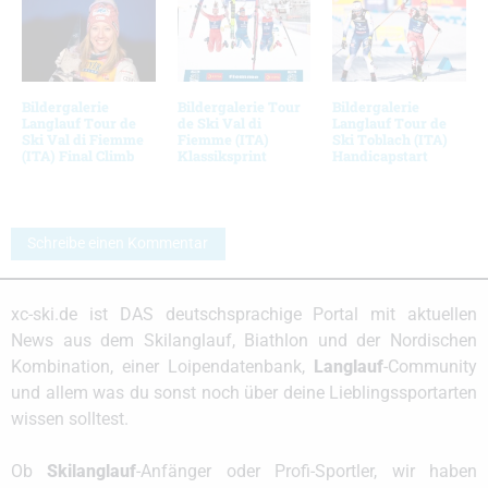
Bildergalerie
Bildergalerie Tour
Bildergalerie
Langlauf Tour de
de Ski Val di
Langlauf Tour de
Ski Val di Fiemme
Fiemme (ITA)
Ski Toblach (ITA)
(ITA) Final Climb
Klassiksprint
Handicapstart
Schreibe einen Kommentar
xc-ski.de ist DAS deutschsprachige Portal mit aktuellen
News aus dem Skilanglauf, Biathlon und der Nordischen
Kombination, einer Loipendatenbank,
Langlauf
-Community
und allem was du sonst noch über deine Lieblingssportarten
wissen solltest.
Ob
Skilanglauf
-Anfänger oder Profi-Sportler, wir haben