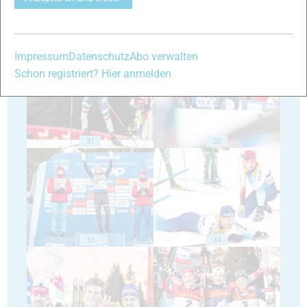
29
30
Impressum
Datenschutz
Abo verwalten
Schon registriert? Hier anmelden
31
32
33
34