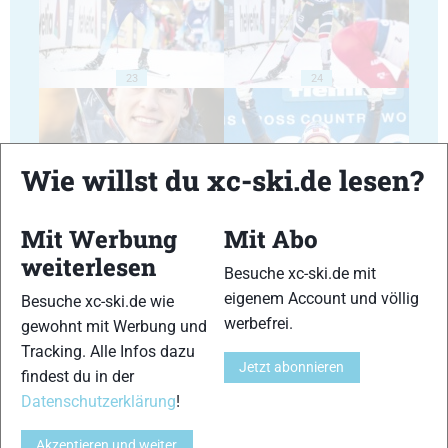
23
24
Wie willst du xc-ski.de lesen?
25
26
Mit Werbung
Mit Abo
weiterlesen
Besuche xc-ski.de mit
eigenem Account und völlig
Besuche xc-ski.de wie
werbefrei.
gewohnt mit Werbung und
Tracking. Alle Infos dazu
Jetzt abonnieren
27
28
findest du in der
Datenschutzerklärung
!
Akzeptieren und weiter