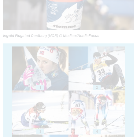
Ingvild Flugstad Oestberg (NOR) © Modica/NordicFocus
1
2
3
4