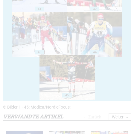
41
42
43
44
45
© Bilder 1 - 45: Modica/NordicFocus;
VERWANDTE ARTIKEL
Zurück
Weiter