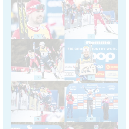
5
6
7
8
9
10