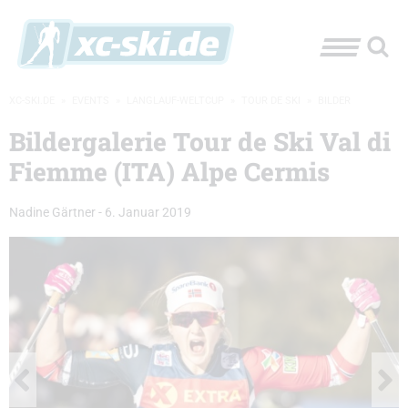
XC-SKI.DE
»
EVENTS
»
LANGLAUF-WELTCUP
»
TOUR DE SKI
»
BILDER
Bildergalerie Tour de Ski Val di
Fiemme (ITA) Alpe Cermis
Nadine Gärtner
-
6. Januar 2019