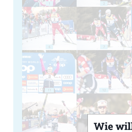
1
2
6
7
11
12
Wie will