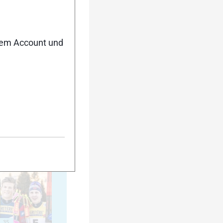
20
nem Account und
25
30
35