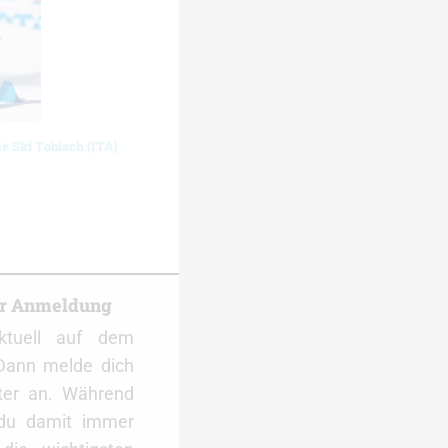
de Ski Toblach (ITA)
er Anmeldung
ktuell auf dem
Dann melde dich
ter an. Während
 du damit immer