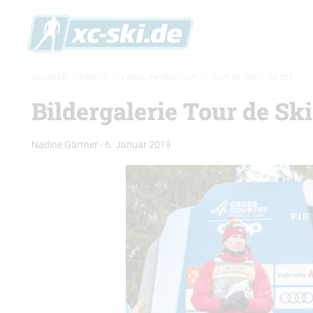
XC-SKI.DE
»
EVENTS
»
LANGLAUF-WELTCUP
»
TOUR DE SKI
»
BILDER
Bildergalerie Tour de Sk
Nadine Gärtner
-
6. Januar 2019