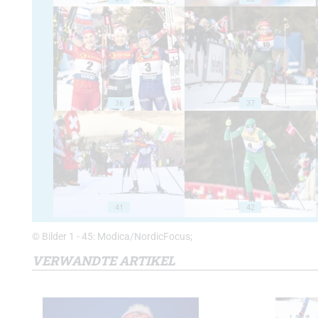
36
37
41
42
© Bilder 1 - 45: Modica/NordicFocus;
VERWANDTE ARTIKEL