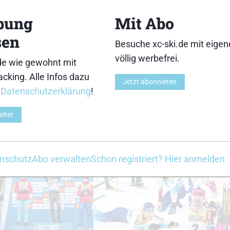
18
19
bung
Mit Abo
sen
Besuche xc-ski.de mit eige
völlig werbefrei.
de wie gewohnt mit
cking. Alle Infos dazu
23
24
Jetzt abonnieren
r
Datenschutzerklärung
!
eiter
28
29
nschutz
Abo verwalten
Schon registriert? Hier anmelden
33
34