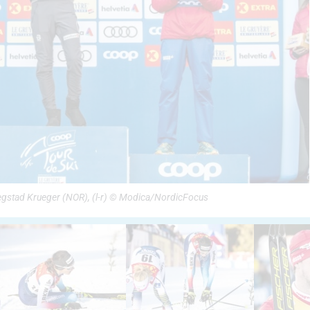
egstad Krueger (NOR), (l-r) © Modica/NordicFocus