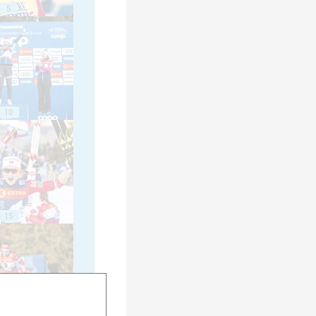
5
10
15