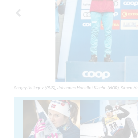
Sergey Ustiugov (RUS), Johannes Hoesflot Klaebo (NOR), Simen H