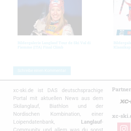
Bildergalerie Langlauf Tour de Ski Val di
Bildergal
Fiemme (ITA) Final Climb
Klassiksp
Schreibe einen Kommentar
Partne
xc-ski.de ist DAS deutschsprachige
Portal mit aktuellen News aus dem
Skilanglauf, Biathlon und der
Nordischen Kombination, einer
xc-ski.
Loipendatenbank,
Langlauf
-
insta
Community und allem was du sonst