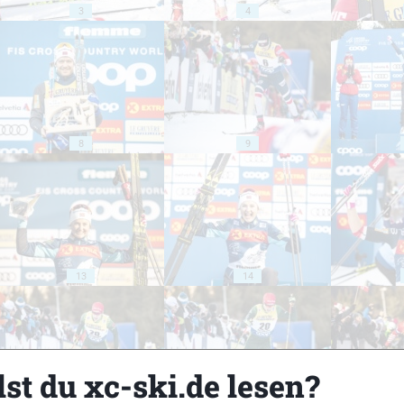
3
4
8
9
13
14
st du xc-ski.de lesen?