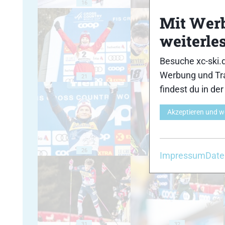
16
17
Mit Wer
weiterle
Besuche xc-ski.
Werbung und Tra
21
22
findest du in de
Akzeptieren und w
26
27
Impressum
Date
31
32