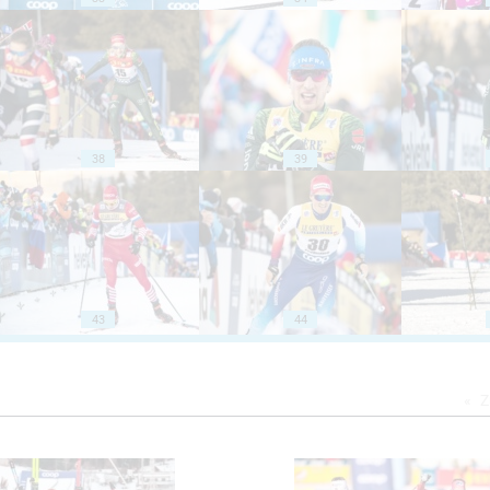
38
39
43
44
Z