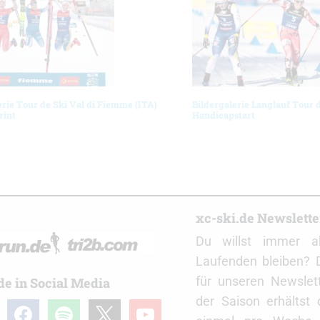
erie Tour de Ski Val di Fiemme (ITA)
Bildergalerie Langlauf Tour 
rint
Handicapstart
r
xc-ski.de Newslett
Du willst immer a
Laufenden bleiben? 
für unseren Newslet
de in Social Media
der Saison erhältst
gram
facebook
spotify
x
youtube