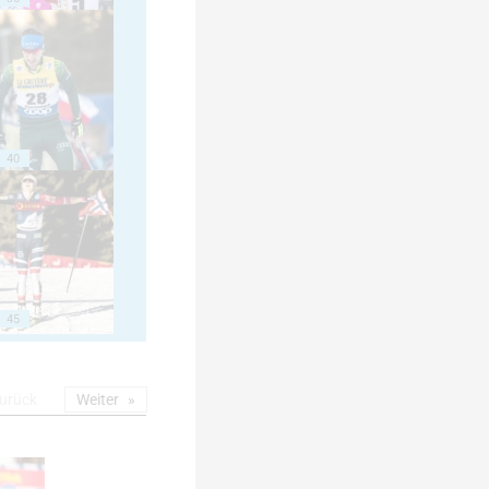
40
45
urück
Weiter