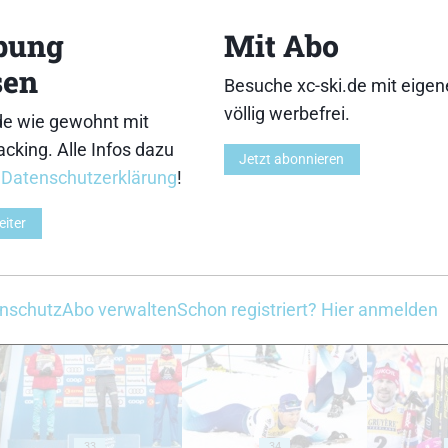
18
19
bung
Mit Abo
sen
Besuche xc-ski.de mit eige
völlig werbefrei.
de wie gewohnt mit
cking. Alle Infos dazu
23
24
Jetzt abonnieren
r
Datenschutzerklärung
!
eiter
28
29
nschutz
Abo verwalten
Schon registriert? Hier anmelden
33
34