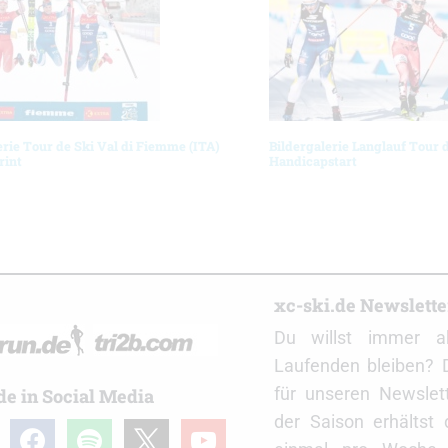
erie Tour de Ski Val di Fiemme (ITA)
Bildergalerie Langlauf Tour 
rint
Handicapstart
r
xc-ski.de Newslett
Du willst immer a
Laufenden bleiben? 
für unseren Newslet
de in Social Media
der Saison erhältst
gram
facebook
spotify
x
youtube