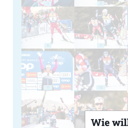
1
2
6
7
11
12
Wie will