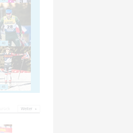
40
45
urück
Weiter