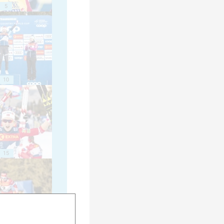
5
10
15