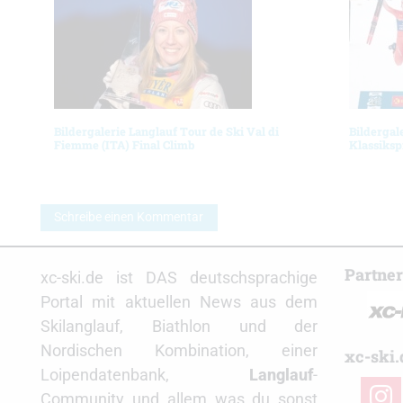
Bildergalerie Langlauf Tour de Ski Val di
Bildergal
Fiemme (ITA) Final Climb
Klassiksp
Schreibe einen Kommentar
Partne
xc-ski.de ist DAS deutschsprachige
Portal mit aktuellen News aus dem
Skilanglauf, Biathlon und der
Nordischen Kombination, einer
xc-ski.
Loipendatenbank,
Langlauf
-
insta
Community und allem was du sonst