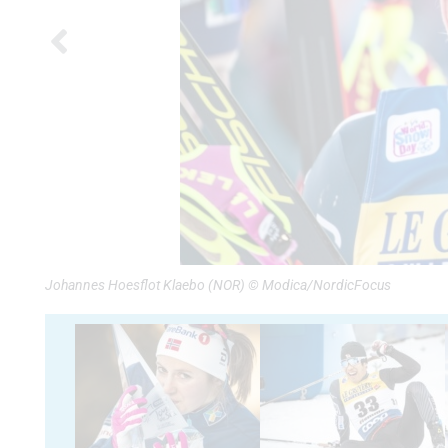
Johannes Hoesflot Klaebo (NOR) © Modica/NordicFocus