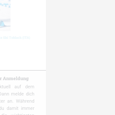
de Ski Toblach (ITA)
er Anmeldung
ktuell auf dem
Dann melde dich
ter an. Während
 du damit immer