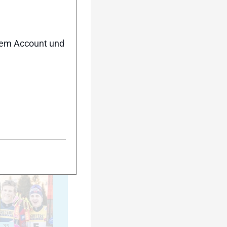
20
nem Account und
25
30
35