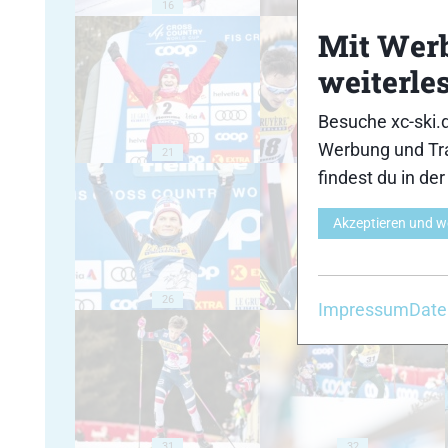
16
17
Mit Wer
weiterle
Besuche xc-ski.
Werbung und Tra
21
22
findest du in de
Akzeptieren und w
26
27
Impressum
Date
31
32