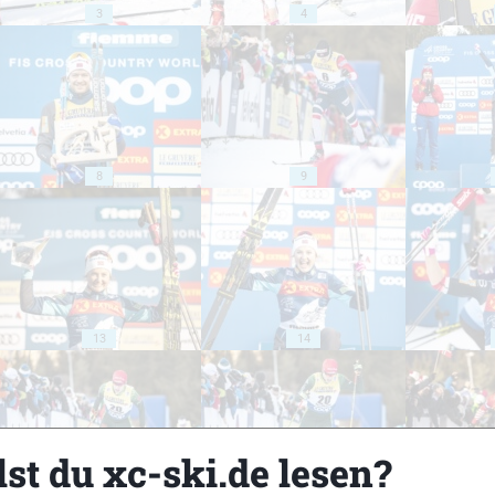
3
4
8
9
13
14
st du xc-ski.de lesen?