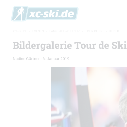
XC-SKI.DE
»
EVENTS
»
LANGLAUF-WELTCUP
»
TOUR DE SKI
»
BILDER
Bildergalerie Tour de Sk
Nadine Gärtner
-
6. Januar 2019