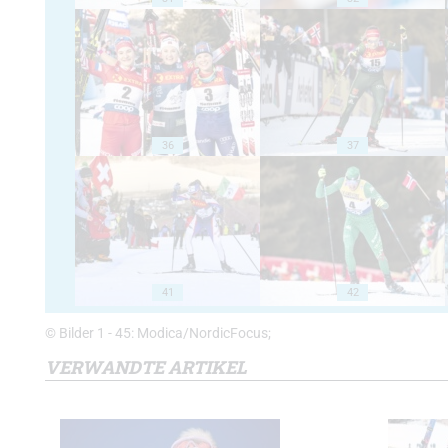
36
37
41
42
© Bilder 1 - 45: Modica/NordicFocus;
VERWANDTE ARTIKEL