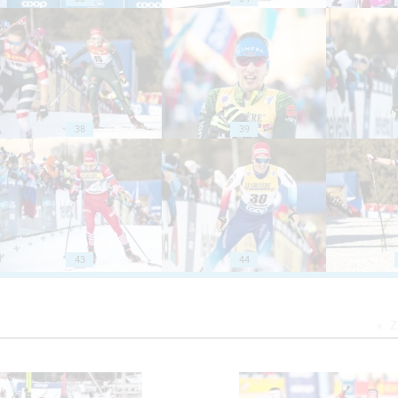
38
39
43
44
Z