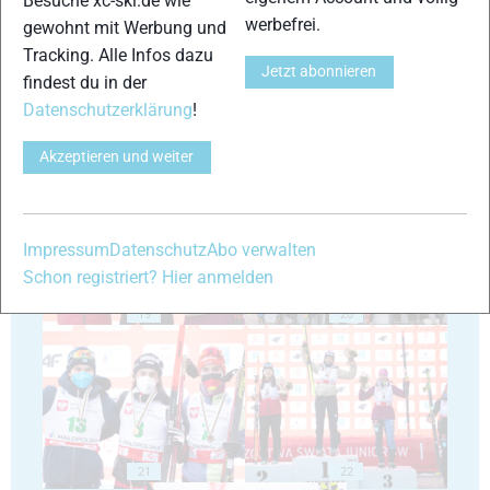
Besuche xc-ski.de wie
werbefrei.
gewohnt mit Werbung und
Tracking. Alle Infos dazu
Jetzt abonnieren
findest du in der
Datenschutzerklärung
!
Akzeptieren und weiter
17
18
Impressum
Datenschutz
Abo verwalten
Schon registriert? Hier anmelden
19
20
21
22