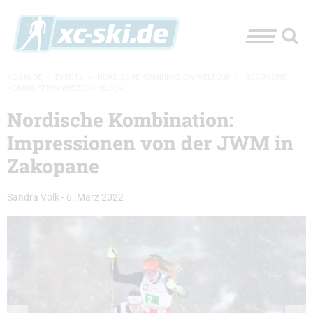
XC-SKI.DE
»
EVENTS
»
NORDISCHE KOMBINATION WELTCUP
»
NORDISCHE
KOMBINATION WELTCUP BILDER
Nordische Kombination:
Impressionen von der JWM in
Zakopane
Sandra Volk
-
6. März 2022