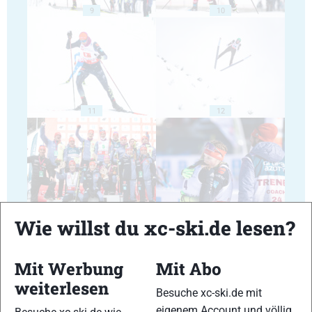
9
10
11
12
13
14
Wie willst du xc-ski.de lesen?
Mit Werbung
Mit Abo
weiterlesen
Besuche xc-ski.de mit
eigenem Account und völlig
15
16