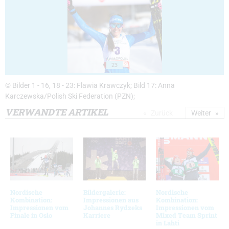
23
© Bilder 1 - 16, 18 - 23: Flawia Krawczyk; Bild 17: Anna
Karczewska/Polish Ski Federation (PZN);
VERWANDTE ARTIKEL
Zurück
Weiter
Nordische
Bildergalerie:
Nordische
Kombination:
Impressionen aus
Kombination:
Impressionen vom
Johannes Rydzeks
Impressionen vom
Finale in Oslo
Karriere
Mixed Team Sprint
in Lahti