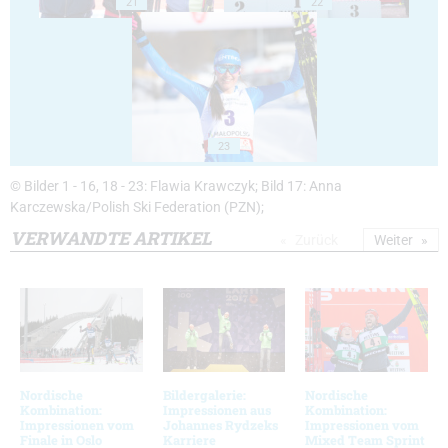
21
22
23
© Bilder 1 - 16, 18 - 23: Flawia Krawczyk; Bild 17: Anna
Karczewska/Polish Ski Federation (PZN);
VERWANDTE ARTIKEL
Zurück
Weiter
Nordische
Bildergalerie:
Nordische
Kombination:
Impressionen aus
Kombination:
Impressionen vom
Johannes Rydzeks
Impressionen vom
Finale in Oslo
Karriere
Mixed Team Sprint