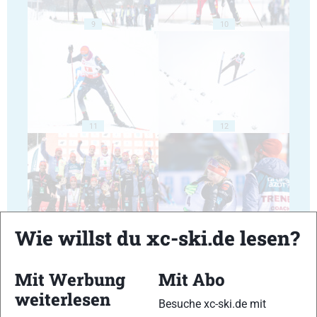
9
10
11
12
13
14
Wie willst du xc-ski.de lesen?
Mit Werbung
Mit Abo
weiterlesen
Besuche xc-ski.de mit