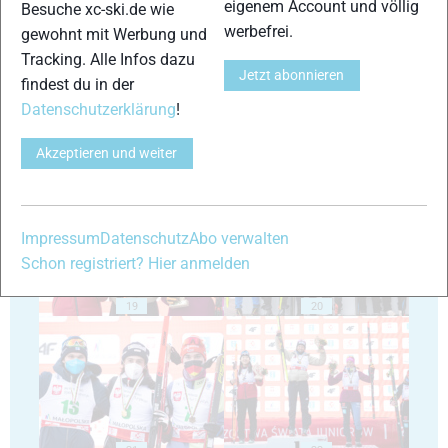
eigenem Account und völlig
Besuche xc-ski.de wie
15
16
werbefrei.
gewohnt mit Werbung und
Tracking. Alle Infos dazu
Jetzt abonnieren
findest du in der
Datenschutzerklärung
!
Akzeptieren und weiter
17
18
Impressum
Datenschutz
Abo verwalten
Schon registriert? Hier anmelden
19
20