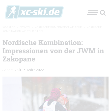
XC-SKI.DE
»
EVENTS
»
NORDISCHE KOMBINATION WELTCUP
»
NORDISCHE
KOMBINATION WELTCUP BILDER
Nordische Kombination:
Impressionen von der JWM in
Zakopane
Sandra Volk
-
6. März 2022