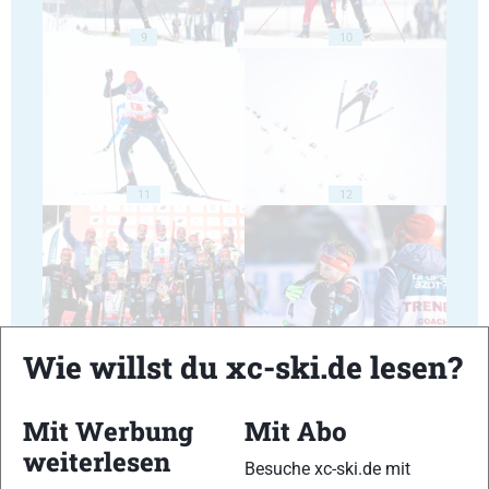
9
10
11
12
13
14
Wie willst du xc-ski.de lesen?
Mit Werbung
Mit Abo
weiterlesen
Besuche xc-ski.de mit