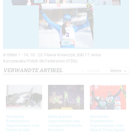
21
22
23
© Bilder 1 - 16, 18 - 23: Flawia Krawczyk; Bild 17: Anna
Karczewska/Polish Ski Federation (PZN);
VERWANDTE ARTIKEL
Zurück
Weiter
Nordische
Bildergalerie:
Nordische
Kombination:
Impressionen aus
Kombination:
Impressionen vom
Johannes Rydzeks
Impressionen vom
Finale in Oslo
Karriere
Mixed Team Sprint