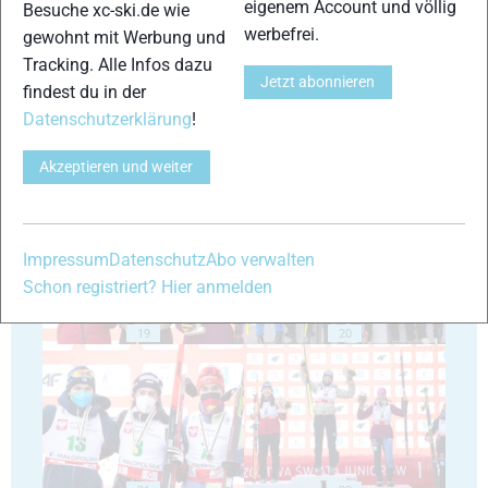
eigenem Account und völlig
Besuche xc-ski.de wie
15
16
werbefrei.
gewohnt mit Werbung und
Tracking. Alle Infos dazu
Jetzt abonnieren
findest du in der
Datenschutzerklärung
!
Akzeptieren und weiter
17
18
Impressum
Datenschutz
Abo verwalten
Schon registriert? Hier anmelden
19
20