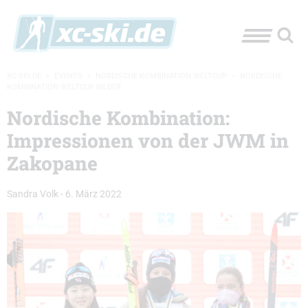
XC-SKI.DE
»
EVENTS
»
NORDISCHE KOMBINATION WELTCUP
»
NORDISCHE
KOMBINATION WELTCUP BILDER
Nordische Kombination:
Impressionen von der JWM in
Zakopane
Sandra Volk
-
6. März 2022