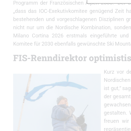
Programm der Französischen Alpen 2030.“ Der übe
„dass das IOC-Exekutivkomitee genügend Zeit ha
bestehenden und vorgeschlagenen Disziplinen grü
nicht nur um die Nordische Kombination, sonde
Milano Cortina 2026 erstmals eingeführte und
Komitee für 2030 ebenfalls gewünschte Ski Mount
FIS-Renndirektor optimisti
Kurz vor d
Nordischen 
ist gut,“ sa
der gesamt
gewachsen
gestalten. 
freuen wir
repräsenti