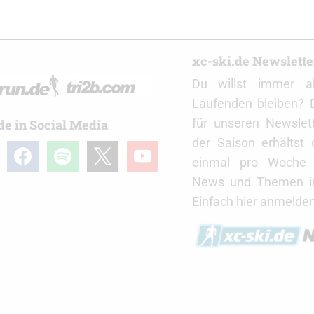
r
xc-ski.de Newslett
Du willst immer a
Laufenden bleiben? 
für unseren Newslet
de in Social Media
der Saison erhältst
gram
facebook
spotify
x
youtube
einmal pro Woche d
News und Themen in
Einfach hier anmelden