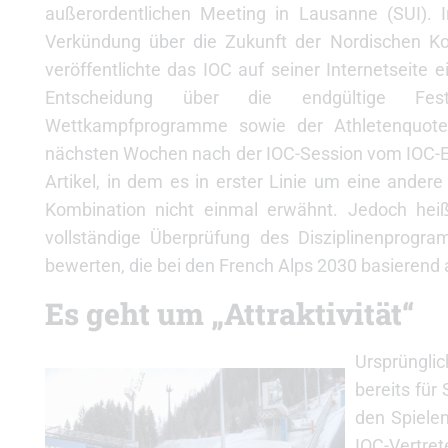
außerordentlichen Meeting in Lausanne (SUI).
Verkündung über die Zukunft der Nordischen K
veröffentlichte das IOC auf seiner Internetseite e
Entscheidung über die endgültige Fest
Wettkampfprogramme sowie der Athletenquoten
nächsten Wochen nach der IOC-Session vom IOC-Ex
Artikel, in dem es in erster Linie um eine andere
Kombination nicht einmal erwähnt. Jedoch heißt
vollständige Überprüfung des Disziplinenprogra
bewerten, die bei den French Alps 2030 basierend
Es geht um „Attraktivität“
Ursprüngli
bereits fü
den Spiele
IOC-Vertre