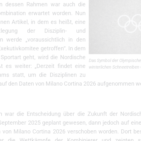
 In dessen Rahmen war auch die
ombination erwartet worden. Nun
inen Artikel, in dem es heißt, eine
legung der Disziplin- und
 werde „voraussichtlich in den
ekutivkomitee getroffen“. In dem
 Sportart geht, wird die Nordische
Das Symbol der Olympische
 es weiter: „Derzeit findet eine
winterlichen Schneetreiben
mms statt, um die Disziplinen zu
 auf den Daten von Milano Cortina 2026 aufgenommen we
ch war die Entscheidung über die Zukunft der Nordis
r September 2025 geplant gewesen, dann jedoch auf ein
n von Milano Cortina 2026 verschoben worden. Dort b
ter die Wettkämpfe der Kombinierer und zeigten si