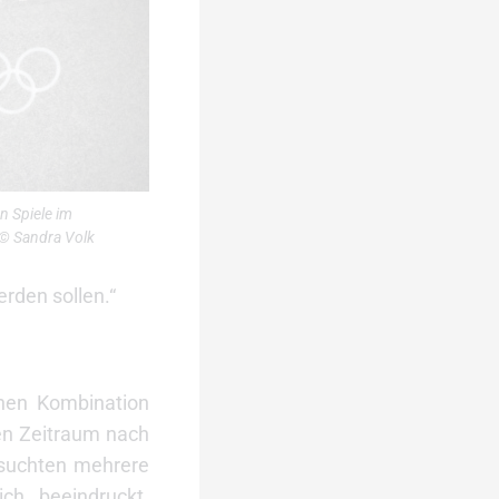
n Spiele im
 © Sandra Volk
rden sollen.“
chen Kombination
en Zeitraum nach
esuchten mehrere
ch beeindruckt.