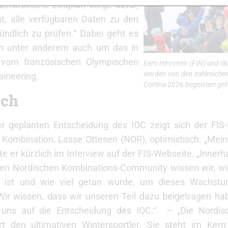
rarbeitete Zeitplan sorge dafür,
t, alle verfügbaren Daten zu den
ndlich zu prüfen.“ Dabei geht es
rn unter anderem auch um das in
 vom französischen Olympischen
Eero Hirvonen (FIN) und Ilk
werden von den zahlreichen
aineering.
Cortina 2026 begeistert gef
sch
er geplanten Entscheidung des IOC zeigt sich der FIS-
Kombination, Lasse Ottesen (NOR), optimistisch: „Mein
gte er kürzlich im Interview auf der FIS-Webseite. „Innerh
en Nordischen Kombinations-Community wissen wir, wie
 ist und wie viel getan wurde, um dieses Wachstu
Wir wissen, dass wir unseren Teil dazu beigetragen ha
 uns auf die Entscheidung des IOC.“ – „Die Nordis
ert den ultimativen Wintersportler. Sie steht im Ker