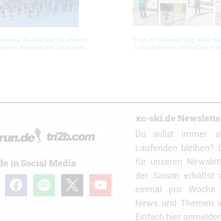
amsau: 22. Auflage an diesem
Tour de Ramsau App Run: Kn
de in Ramsau am Dachstein
Teilnehmer im virtuellen Ve
r
xc-ski.de Newslett
Du willst immer a
Laufenden bleiben? 
für unseren Newslet
de in Social Media
der Saison erhältst
gram
facebook
spotify
x
youtube
einmal pro Woche d
News und Themen in
Einfach hier anmelden