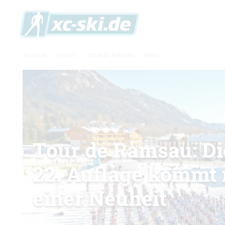
XC-SKI.DE
»
EVENTS
»
TOUR DE RAMSAU
»
NEWS
Tour de Ramsau: Di
22. Auflage kommt 
einer Neuheit