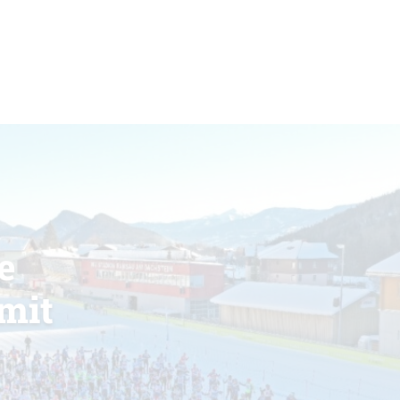
e
mit