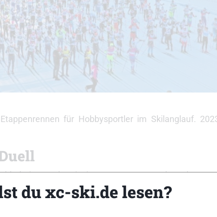
 Etappenrennen für Hobbysportler im Skilanglauf. 202
Duell
chladming-Dachstein im vergangenen Jahr schweren
st du xc-ski.de lesen?
er umso mehr, die 22. Auflage der Tour de Ramsau von 1
indet damit wieder im bewährten Format über drei Tage 
cke, Stock an Stock, mit den Mitstreitern die Rennen zu ab