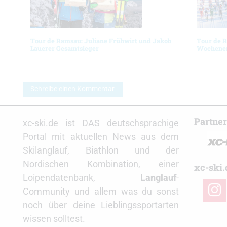
Tour de Ramsau: Juliane Frühwirt und Jakob
Tour de R
Lauerer Gesamtsieger
Wochenen
Schreibe einen Kommentar
Partne
xc-ski.de ist DAS deutschsprachige
Portal mit aktuellen News aus dem
Skilanglauf, Biathlon und der
Nordischen Kombination, einer
xc-ski.
Loipendatenbank,
Langlauf
-
insta
Community und allem was du sonst
noch über deine Lieblingssportarten
wissen solltest.