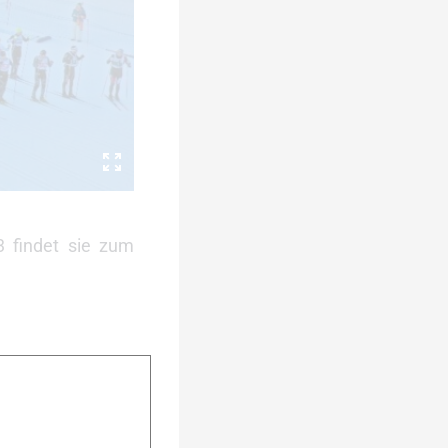
3 findet sie zum
 Herzens erneut
3. bis 15. Jänner
statt und bietet
solvieren.