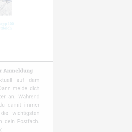
app 100
rgleich
er Anmeldung
ktuell auf dem
Dann melde dich
ter an. Während
 du damit immer
ie wichtigsten
 dein Postfach.
: