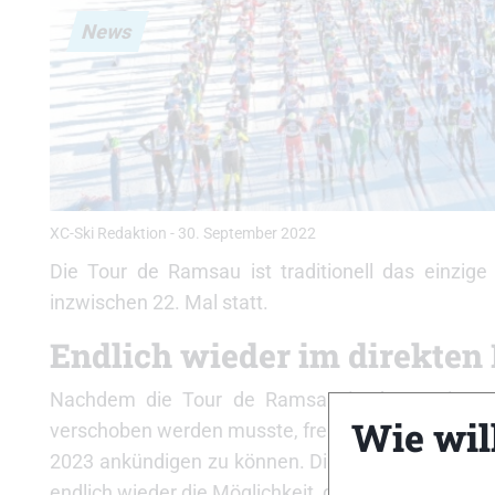
News
XC-Ski Redaktion
-
30. September 2022
Die Tour de Ramsau ist traditionell das einzige
inzwischen 22. Mal statt.
Endlich wieder im direkten 
Nachdem die Tour de Ramsau in der Region S
Wie will
verschoben werden musste, freut es die Veranstalt
2023 ankündigen zu können. Die Tour de Ramsau f
endlich wieder die Möglichkeit, direkt auf der Stre