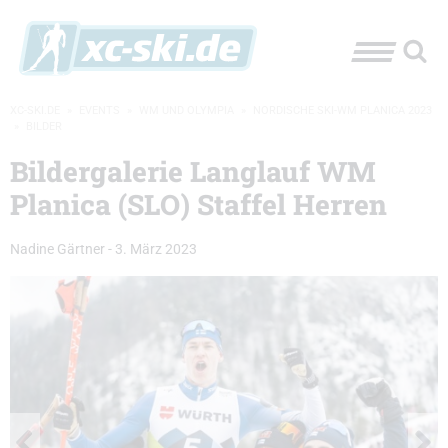
XC-SKI.DE
»
EVENTS
»
WM UND OLYMPIA
»
NORDISCHE SKI-WM PLANICA 2023
»
BILDER
Bildergalerie Langlauf WM
Planica (SLO) Staffel Herren
Nadine Gärtner
-
3. März 2023