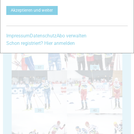
Akzeptieren und weiter
35
36
Impressum
Datenschutz
Abo verwalten
Schon registriert? Hier anmelden
37
38
39
40