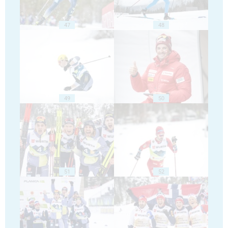
47
48
49
50
51
52