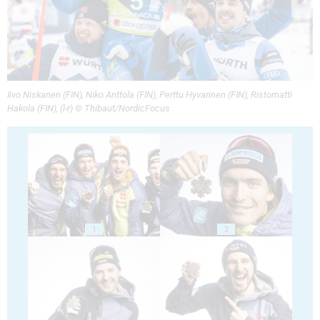
Iivo Niskanen (FIN), Niko Anttola (FIN), Perttu Hyvarinen (FIN), Ristomatti
Hakola (FIN), (l-r) © Thibaut/NordicFocus
1
2