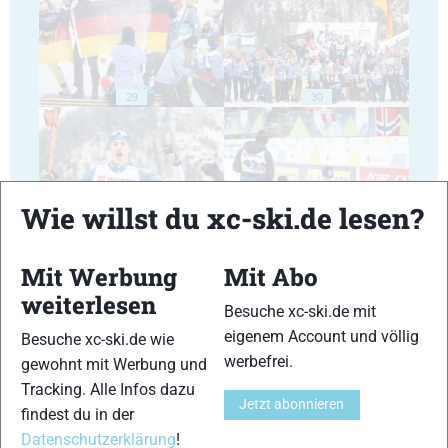
29
30
Wie willst du xc-ski.de lesen?
31
32
Mit Werbung
Mit Abo
weiterlesen
Besuche xc-ski.de mit
eigenem Account und völlig
Besuche xc-ski.de wie
werbefrei.
gewohnt mit Werbung und
33
34
Tracking. Alle Infos dazu
Jetzt abonnieren
findest du in der
Datenschutzerklärung
!