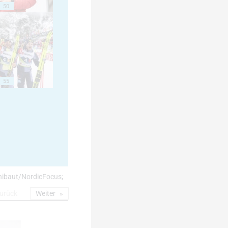
50
55
: Thibaut/NordicFocus;
urück
Weiter