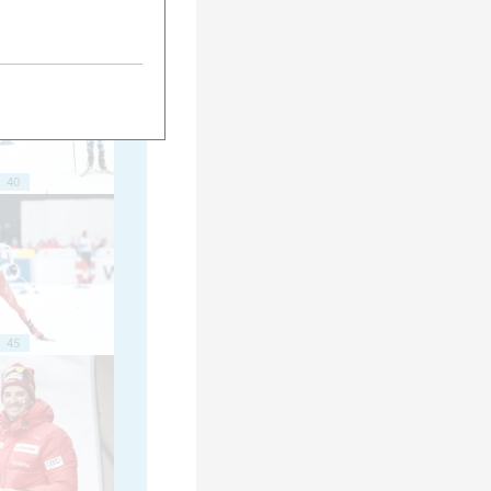
35
40
45