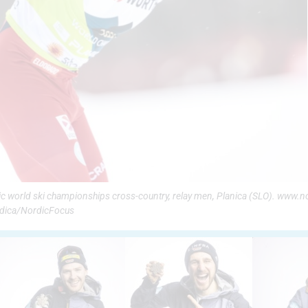
dic world ski championships cross-country, relay men, Planica (SLO). www.
odica/NordicFocus