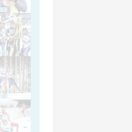
5
10
15