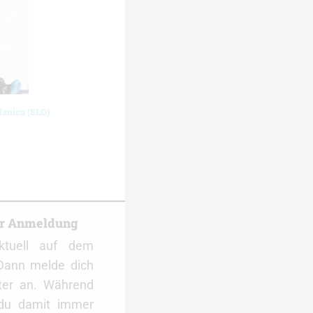
lanica (SLO)
er Anmeldung
ktuell auf dem
Dann melde dich
ter an. Während
 du damit immer