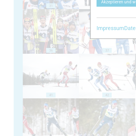
Akzeptieren und w
31
32
Impressum
Date
36
37
41
42