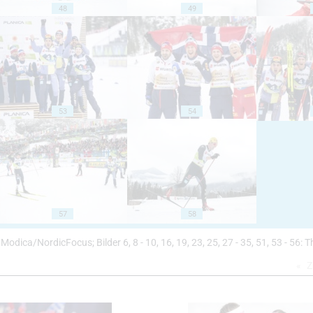
48
49
53
54
57
58
 58: Modica/NordicFocus; Bilder 6, 8 - 10, 16, 19, 23, 25, 27 - 35, 51, 53 - 56
Z