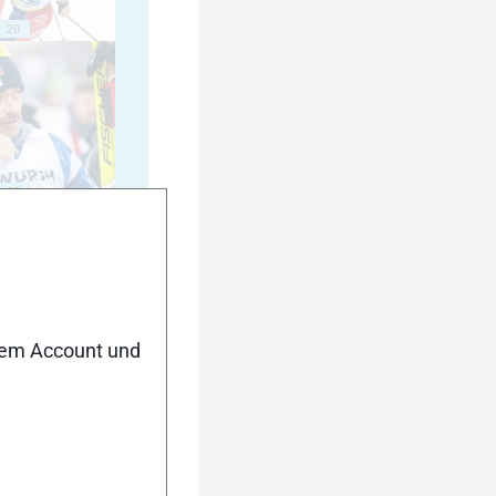
20
25
nem Account und
30