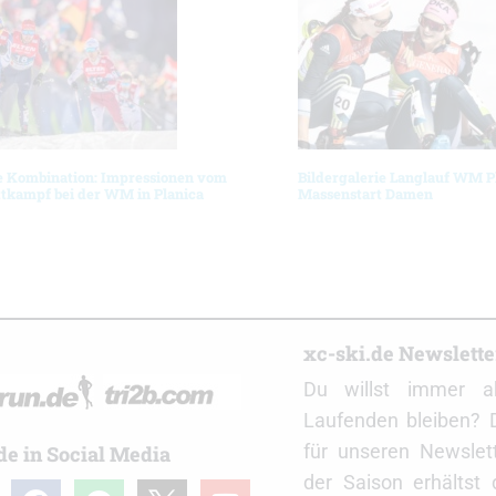
e Kombination: Impressionen vom
Bildergalerie Langlauf WM P
tkampf bei der WM in Planica
Massenstart Damen
r
xc-ski.de Newslett
Du willst immer a
Laufenden bleiben? 
für unseren Newslet
de in Social Media
der Saison erhältst
gram
facebook
spotify
x
youtube