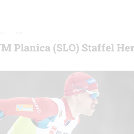
2023
»
BILDER
WM Planica (SLO) Staffel He