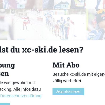
18
19
23
24
st du xc-ski.de lesen?
bung
Mit Abo
sen
Besuche xc-ski.de mit eige
28
29
völlig werbefrei.
de wie gewohnt mit
cking. Alle Infos dazu
Jetzt abonnieren
r
Datenschutzerklärung
!