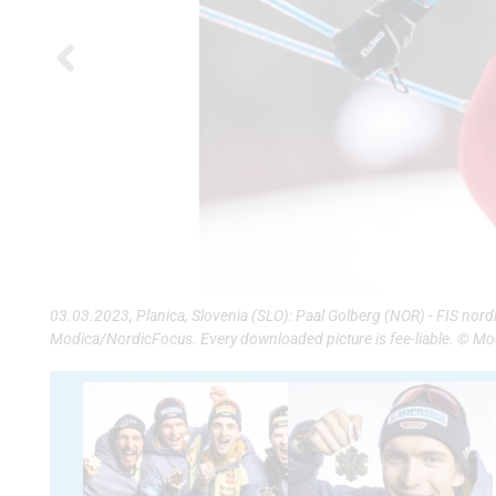
03.03.2023, Planica, Slovenia (SLO): Paal Golberg (NOR) - FIS nor
Modica/NordicFocus. Every downloaded picture is fee-liable. © M