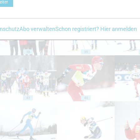
eiter
33
34
nschutz
Abo verwalten
Schon registriert? Hier anmelden
38
39
43
44