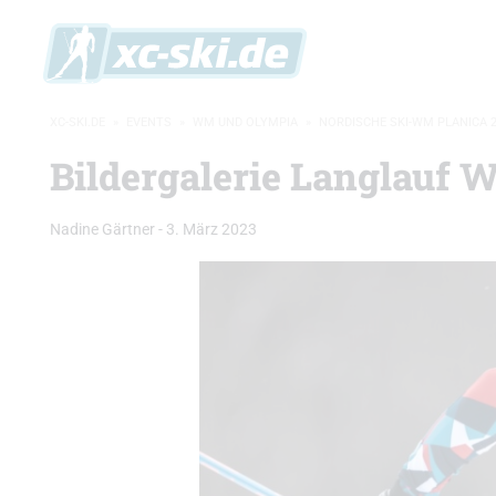
XC-SKI.DE
»
EVENTS
»
WM UND OLYMPIA
»
NORDISCHE SKI-WM PLANICA 
Bildergalerie Langlauf 
Nadine Gärtner
-
3. März 2023