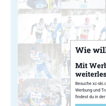
16
17
21
22
Wie will
Mit Wer
weiterle
26
27
Besuche xc-ski.
Werbung und Tra
findest du in de