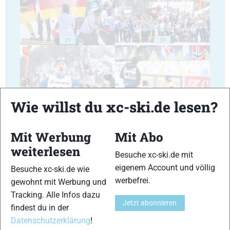
29
30
Wie willst du xc-ski.de lesen?
31
32
Mit Werbung
Mit Abo
weiterlesen
Besuche xc-ski.de mit
eigenem Account und völlig
Besuche xc-ski.de wie
werbefrei.
gewohnt mit Werbung und
33
34
Tracking. Alle Infos dazu
Jetzt abonnieren
findest du in der
Datenschutzerklärung
!