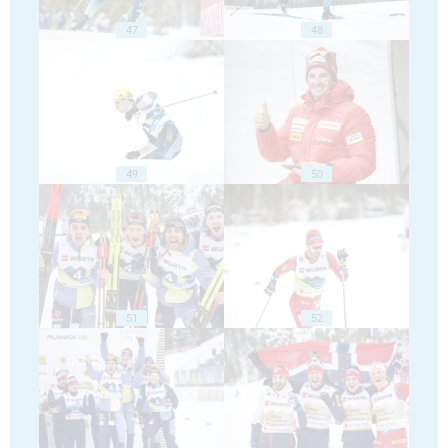
47
48
49
50
51
52