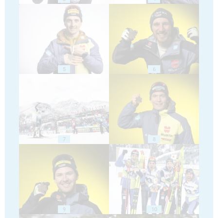
5
6
7
8
9
10