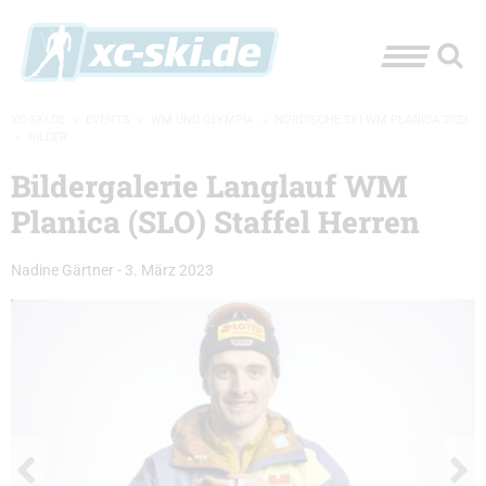
XC-SKI.DE
»
EVENTS
»
WM UND OLYMPIA
»
NORDISCHE SKI-WM PLANICA 2023
»
BILDER
Bildergalerie Langlauf WM
Planica (SLO) Staffel Herren
Nadine Gärtner
-
3. März 2023