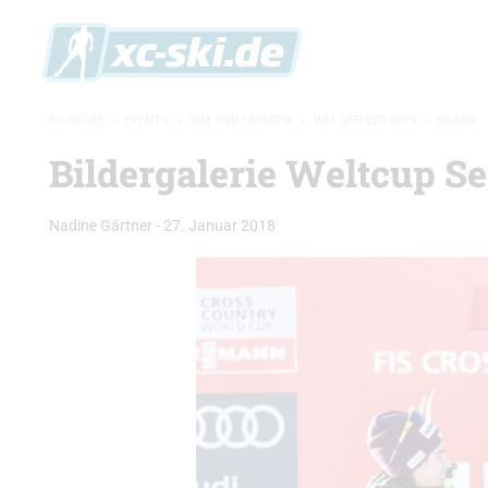
XC-SKI.DE
»
EVENTS
»
WM UND OLYMPIA
»
WM SEEFELD 2019
»
BILDER
Bildergalerie Weltcup Se
Nadine Gärtner
-
27. Januar 2018