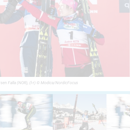
rsen Falla (NOR), (l-r) © Modica/NordicFocus