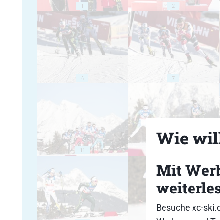
1
2
6
7
Wie will
11
12
Mit Wer
weiterle
Besuche xc-ski.