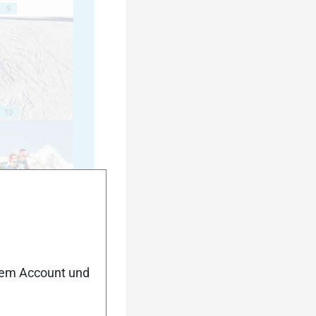
5
10
15
nem Account und