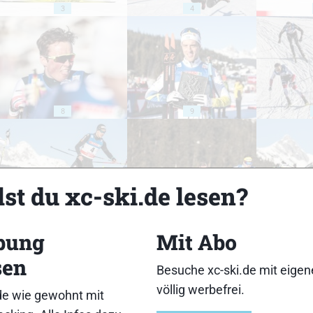
3
4
8
9
st du xc-ski.de lesen?
13
14
bung
Mit Abo
sen
Besuche xc-ski.de mit eige
völlig werbefrei.
de wie gewohnt mit