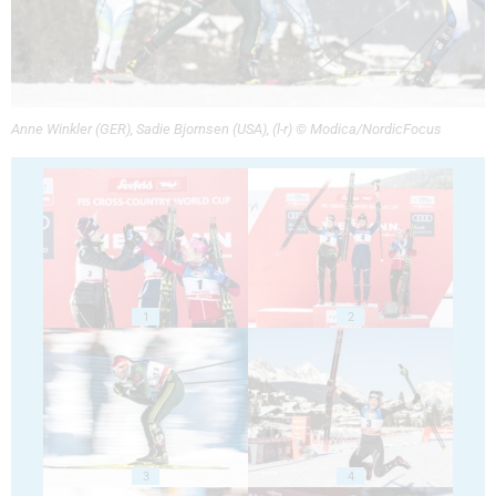
Anne Winkler (GER), Sadie Bjornsen (USA), (l-r) © Modica/NordicFocus
1
2
3
4