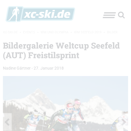
XC-SKI.DE
»
EVENTS
»
WM UND OLYMPIA
»
WM SEEFELD 2019
»
BILDER
Bildergalerie Weltcup Seefeld
(AUT) Freistilsprint
Nadine Gärtner
-
27. Januar 2018