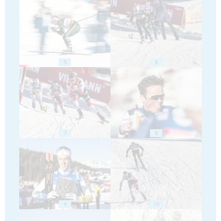
5
6
7
8
9
10