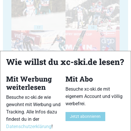
17
18
Wie willst du xc-ski.de lesen?
19
20
Mit Werbung
Mit Abo
weiterlesen
Besuche xc-ski.de mit
eigenem Account und völlig
Besuche xc-ski.de wie
werbefrei.
gewohnt mit Werbung und
Tracking. Alle Infos dazu
21
22
Jetzt abonnieren
findest du in der
Datenschutzerklärung
!