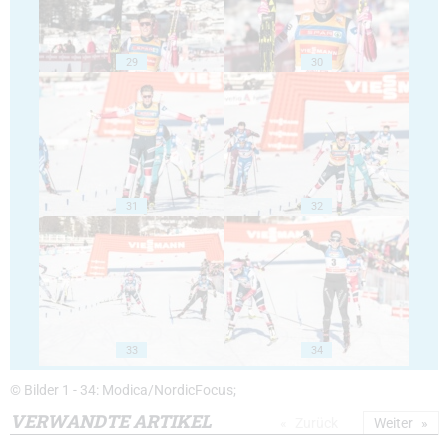
29
30
31
32
33
34
© Bilder 1 - 34: Modica/NordicFocus;
VERWANDTE ARTIKEL
Zurück
Weiter