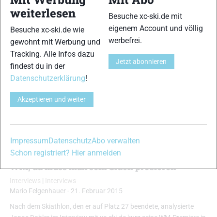
weiterlesen
Besuche xc-ski.de mit
eigenem Account und völlig
Besuche xc-ski.de wie
werbefrei.
gewohnt mit Werbung und
Tracking. Alle Infos dazu
Jetzt abonnieren
findest du in der
Datenschutzerklärung
!
Akzeptieren und weiter
Impressum
Datenschutz
Abo verwalten
Schon registriert? Hier anmelden
Audio-Interview mit Jonas Dobler: „Das ist
WM, da muss man sein Glück probieren“
Interviews
|
Interviews
Mario Felgenhauer
-
21. Februar 2015
Nach dem Skiathlon, den er auf Platz 27 beendete, analysierte