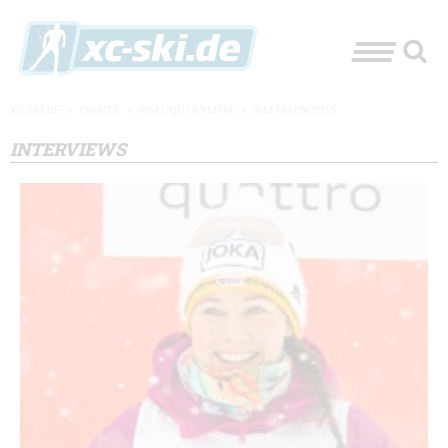
XC-SKI.DE
»
EVENTS
»
WM UND OLYMPIA
»
WM FALUN 2015
INTERVIEWS