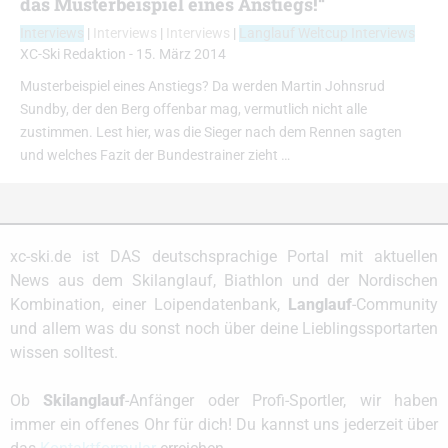
das Musterbeispiel eines Anstiegs!“
Interviews
|
Interviews
|
Interviews
|
Langlauf Weltcup Interviews
XC-Ski Redaktion
-
15. März 2014
Musterbeispiel eines Anstiegs? Da werden Martin Johnsrud
Sundby, der den Berg offenbar mag, vermutlich nicht alle
zustimmen. Lest hier, was die Sieger nach dem Rennen sagten
und welches Fazit der Bundestrainer zieht …
xc-ski.de ist DAS deutschsprachige Portal mit aktuellen
News aus dem Skilanglauf, Biathlon und der Nordischen
Kombination, einer Loipendatenbank,
Langlauf
-Community
und allem was du sonst noch über deine Lieblingssportarten
wissen solltest.
Ob
Skilanglauf
-Anfänger oder Profi-Sportler, wir haben
immer ein offenes Ohr für dich! Du kannst uns jederzeit über