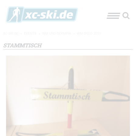
XC-SKI.DE
»
EVENTS
»
WM UND OLYMPIA
»
WM OSLO 2011
STAMMTISCH