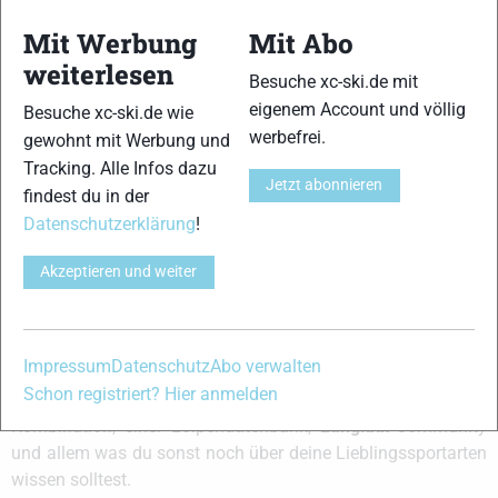
Mit Werbung
Mit Abo
Liveübertragung des xc-ski.de WM-
weiterlesen
Besuche xc-ski.de mit
Stammtischs aus Oslo
eigenem Account und völlig
Besuche xc-ski.de wie
Skilanglauf
|
Stammtisch
|
Top-News
werbefrei.
gewohnt mit Werbung und
XC-Ski Redaktion
-
10. Februar 2011
Tracking. Alle Infos dazu
Der Saisonhöhepunkt 2011 rückt immer näher und nun ist es
Jetzt abonnieren
findest du in der
offiziell: xc-ski.de wird jeden Abend während der gesamten WM live
Datenschutzerklärung
!
aus Oslo senden und in einer lockeren Gesprächsrunde die
Geschehnisse aufarbeiten …
Akzeptieren und weiter
Impressum
Datenschutz
Abo verwalten
xc-ski.de ist DAS deutschsprachige Portal mit aktuellen
Schon registriert? Hier anmelden
News aus dem Skilanglauf, Biathlon und der Nordischen
Kombination, einer Loipendatenbank,
Langlauf
-Community
und allem was du sonst noch über deine Lieblingssportarten
wissen solltest.