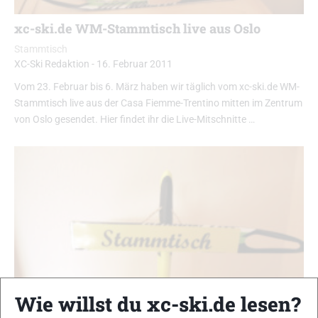
xc-ski.de WM-Stammtisch live aus Oslo
Stammtisch
XC-Ski Redaktion
-
16. Februar 2011
Vom 23. Februar bis 6. März haben wir täglich vom xc-ski.de WM-
Stammtisch live aus der Casa Fiemme-Trentino mitten im Zentrum
von Oslo gesendet. Hier findet ihr die Live-Mitschnitte …
Wie willst du xc-ski.de lesen?