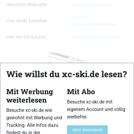
Hersteller-Webseite:
www.salomon.com
www.xc-
Hier direkt bestellen:
ski.de/material/shop
Hier vor Ort kaufen:
Fachhändler-Datenbank
Wie willst du xc-ski.de lesen?
Mit Werbung
Mit Abo
TESTERGEBNIS
weiterlesen
Besuche xc-ski.de mit
eigenem Account und völlig
Besuche xc-ski.de wie
Abdruckverhalten
werbefrei.
12 von 15
gewohnt mit Werbung und
Tracking. Alle Infos dazu
Jetzt abonnieren
Einschubverhalten
findest du in der