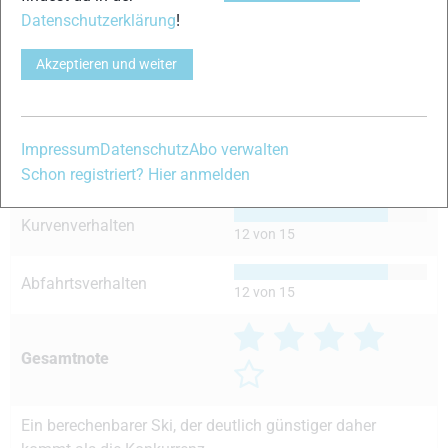
11 von 15
Datenschutzerklärung
!
Führung
13 von 15
Akzeptieren und weiter
Gleitfähigkeit
12 von 15
Impressum
Datenschutz
Abo verwalten
Handling
Schon registriert? Hier anmelden
12 von 15
Kurvenverhalten
12 von 15
Abfahrtsverhalten
12 von 15
Gesamtnote
Ein berechenbarer Ski, der deutlich günstiger daher