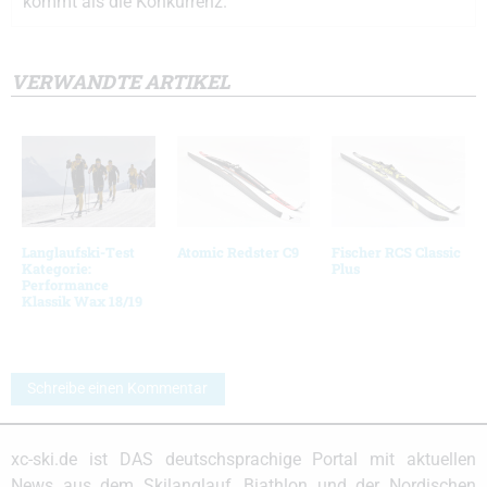
kommt als die Konkurrenz.
VERWANDTE ARTIKEL
Langlaufski-Test
Atomic Redster C9
Fischer RCS Classic
Kategorie:
Plus
Performance
Klassik Wax 18/19
Schreibe einen Kommentar
xc-ski.de ist DAS deutschsprachige Portal mit aktuellen
News aus dem Skilanglauf, Biathlon und der Nordischen