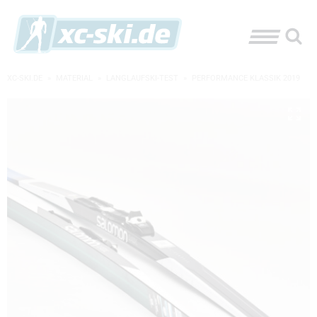
XC-SKI.DE
»
MATERIAL
»
LANGLAUFSKI-TEST
»
PERFORMANCE KLASSIK 2019