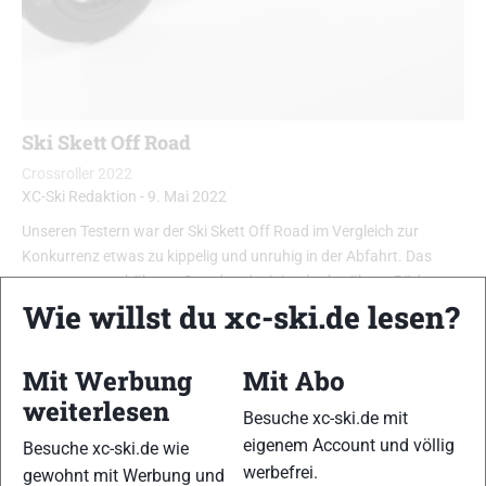
Ski Skett Off Road
Crossroller 2022
XC-Ski Redaktion
-
9. Mai 2022
Unseren Testern war der Ski Skett Off Road im Vergleich zur
Konkurrenz etwas zu kippelig und unruhig in der Abfahrt. Das
mag am etwas höheren Stand und minimal schmäleren Rädern
Wie willst du xc-ski.de lesen?
liegen. Dafür punktet er mit etwas mehr Gripp beim Abstoß. …
Mit Werbung
Mit Abo
weiterlesen
Besuche xc-ski.de mit
eigenem Account und völlig
Besuche xc-ski.de wie
werbefrei.
gewohnt mit Werbung und