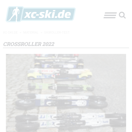
XC-SKI.DE
»
MATERIAL
»
SKIROLLER-TEST
CROSSROLLER 2022