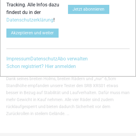
Tracking. Alle Infos dazu
Jetzt abonnieren
findest du in der
Datenschutzerklärung
!
Akzeptieren und weiter
SRB XRS01-4bs
Impressum
Datenschutz
Abo verwalten
Crossroller 2022
Schon registriert? Hier anmelden
XC-Ski Redaktion
-
9. Mai 2022
Dank seines breiten Holms, breiten Rädern und „nur“ 6,5cm
Standhöhe empfanden unsere Tester den SRB XRS01 etwas
besser in Bezug auf Stabilität und Laufverhalten. Dafür muss man
mehr Gewicht in Kauf nehmen. Alle vier Räder sind zudem
rücklaufgesperrt und bieten dadurch Sicherheit vor dem
Zurückrollen in steilem Gelände. …