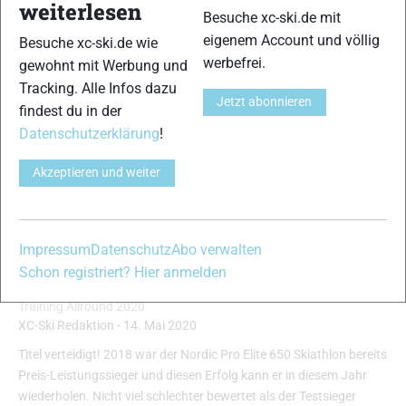
weiterlesen
Besuche xc-ski.de mit
eigenem Account und völlig
Besuche xc-ski.de wie
werbefrei.
gewohnt mit Werbung und
Tracking. Alle Infos dazu
Jetzt abonnieren
findest du in der
Datenschutzerklärung
!
Akzeptieren und weiter
Impressum
Datenschutz
Abo verwalten
Schon registriert? Hier anmelden
Nordic Pro Elite 650 Skiathlon
Training Allround 2020
XC-Ski Redaktion
-
14. Mai 2020
Titel verteidigt! 2018 war der Nordic Pro Elite 650 Skiathlon bereits
Preis-Leistungssieger und diesen Erfolg kann er in diesem Jahr
wiederholen. Nicht viel schlechter bewertet als der Testsieger