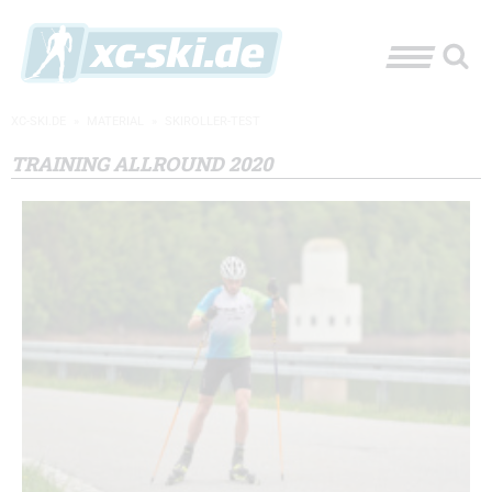
XC-SKI.DE
»
MATERIAL
»
SKIROLLER-TEST
TRAINING ALLROUND 2020