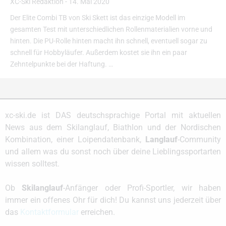
XC-Ski Redaktion
-
14. Mai 2020
Der Elite Combi TB von Ski Skett ist das einzige Modell im
gesamten Test mit unterschiedlichen Rollenmaterialien vorne und
hinten. Die PU-Rolle hinten macht ihn schnell, eventuell sogar zu
schnell für Hobbyläufer. Außerdem kostet sie ihn ein paar
Zehntelpunkte bei der Haftung. …
xc-ski.de ist DAS deutschsprachige Portal mit aktuellen
News aus dem Skilanglauf, Biathlon und der Nordischen
Kombination, einer Loipendatenbank,
Langlauf
-Community
und allem was du sonst noch über deine Lieblingssportarten
wissen solltest.
Ob
Skilanglauf
-Anfänger oder Profi-Sportler, wir haben
immer ein offenes Ohr für dich! Du kannst uns jederzeit über
das
Kontaktformular
erreichen.