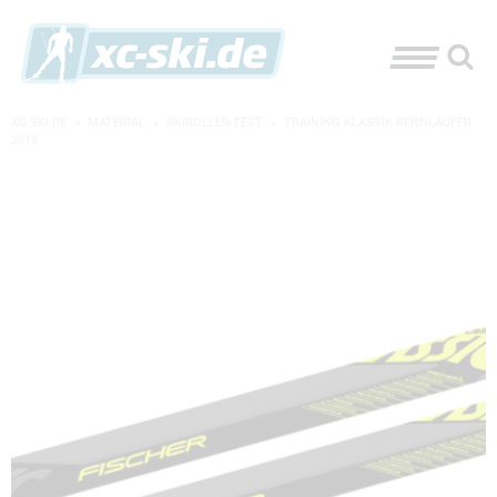
XC-SKI.DE
»
MATERIAL
»
SKIROLLER-TEST
»
TRAINING KLASSIK RENNLÄUFER
2018