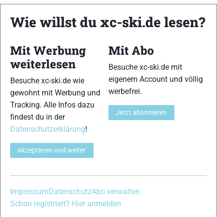
Wie willst du xc-ski.de lesen?
Skiähnlicher Abdruck
12 von 15
Haftung
Mit Werbung
Mit Abo
13 von 15
weiterlesen
Besuche xc-ski.de mit
Führung
12 von 15
eigenem Account und völlig
Besuche xc-ski.de wie
werbefrei.
gewohnt mit Werbung und
Handling
Tracking. Alle Infos dazu
12 von 15
Jetzt abonnieren
findest du in der
Datenschutzerklärung
!
Laufruhe/Dämpfung
12 von 15
Akzeptieren und weiter
Abfahrtsverhalten
12 von 15
Impressum
Datenschutz
Abo verwalten
Gesamtnote
Schon registriert? Hier anmelden