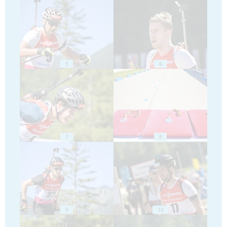
5
6
7
8
9
10