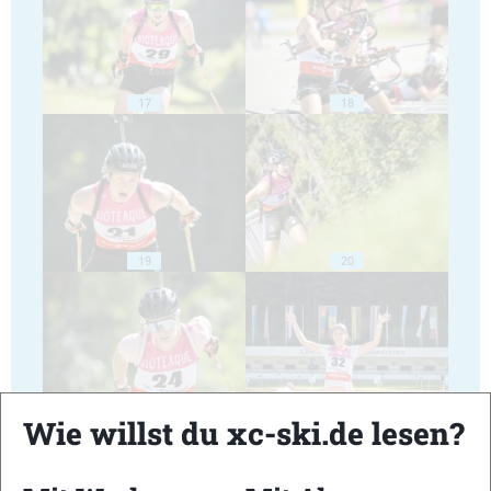
17
18
19
20
21
22
Wie willst du xc-ski.de lesen?