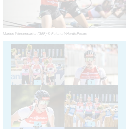
Marion Wiesensarter (GER) © Reichert/NordicFocus
1
2
3
4