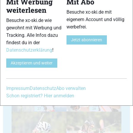
Mit Werbung
Mit Abo
weiterlesen
Besuche xc-ski.de mit
eigenem Account und völlig
Besuche xc-ski.de wie
23
24
werbefrei.
gewohnt mit Werbung und
Tracking. Alle Infos dazu
Jetzt abonnieren
findest du in der
Datenschutzerklärung
!
Akzeptieren und weiter
25
26
Impressum
Datenschutz
Abo verwalten
Schon registriert? Hier anmelden
27
28