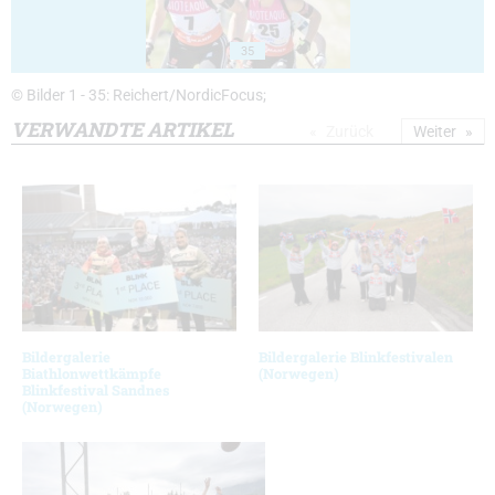
35
© Bilder 1 - 35: Reichert/NordicFocus;
VERWANDTE ARTIKEL
Zurück
Weiter
Bildergalerie
Bildergalerie Blinkfestivalen
Biathlonwettkämpfe
(Norwegen)
Blinkfestival Sandnes
(Norwegen)