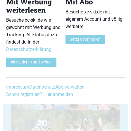
Mit Werbung
Mit Abo
weiterlesen
Besuche xc-ski.de mit
eigenem Account und völlig
Besuche xc-ski.de wie
23
24
werbefrei.
gewohnt mit Werbung und
Tracking. Alle Infos dazu
Jetzt abonnieren
findest du in der
Datenschutzerklärung
!
Akzeptieren und weiter
25
26
Impressum
Datenschutz
Abo verwalten
Schon registriert? Hier anmelden
27
28