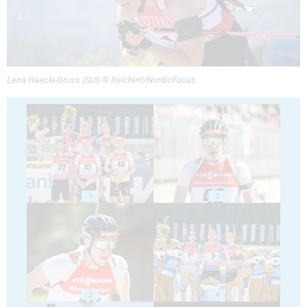
Lena Haecki-Gross (SUI) © Reichert/NordicFocus
1
2
3
4