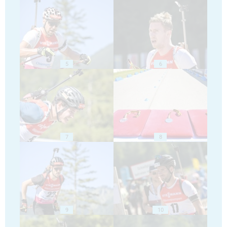
5
6
7
8
9
10