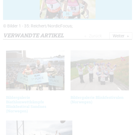
35
© Bilder 1 - 35: Reichert/NordicFocus;
VERWANDTE ARTIKEL
Zurück
Weiter
Bildergalerie
Bildergalerie Blinkfestivalen
Biathlonwettkämpfe
(Norwegen)
Blinkfestival Sandnes
(Norwegen)