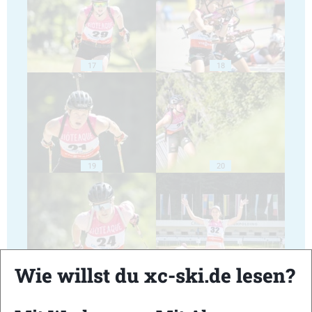
17
18
19
20
21
22
Wie willst du xc-ski.de lesen?