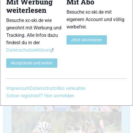
Mit Werbung
Mit Abo
weiterlesen
Besuche xc-ski.de mit
eigenem Account und völlig
Besuche xc-ski.de wie
23
24
werbefrei.
gewohnt mit Werbung und
Tracking. Alle Infos dazu
Jetzt abonnieren
findest du in der
Datenschutzerklärung
!
Akzeptieren und weiter
25
26
Impressum
Datenschutz
Abo verwalten
Schon registriert? Hier anmelden
27
28