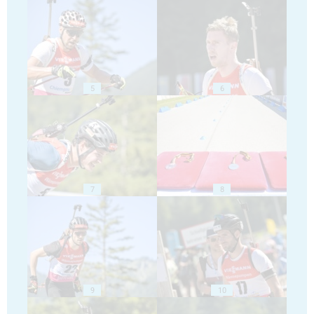
5
6
7
8
9
10