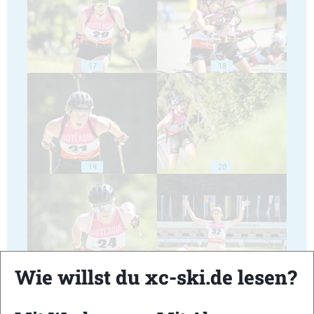
17
18
19
20
21
22
Wie willst du xc-ski.de lesen?