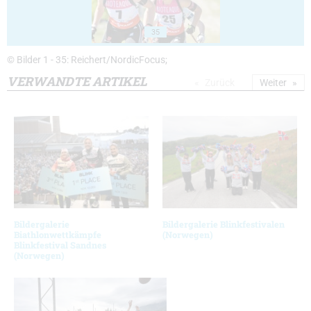
35
© Bilder 1 - 35: Reichert/NordicFocus;
VERWANDTE ARTIKEL
Zurück
Weiter
Bildergalerie
Bildergalerie Blinkfestivalen
Biathlonwettkämpfe
(Norwegen)
Blinkfestival Sandnes
(Norwegen)