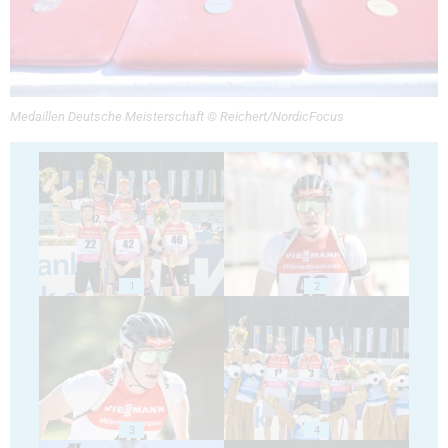
Medaillen Deutsche Meisterschaft © Reichert/NordicFocus
1
2
3
4